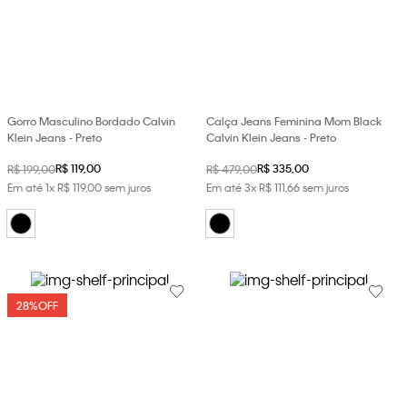
Gorro Masculino Bordado Calvin
Calça Jeans Feminina Mom Black
Klein Jeans - Preto
Calvin Klein Jeans - Preto
R$
119
,
00
R$
335
,
00
R$
199
,
00
R$
479
,
00
Em até
1
x
R$
119
,
00
sem juros
Em até
3
x
R$
111
,
66
sem juros
28%
OFF