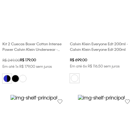
Kit 2 Cuecas Boxer Cotton Intense
Calvin Klein Everyone Edt 200ml -
Power Calvin Klein Underwear -
Calvin Klein Everyone Edt 200ml
Azul + Preto
R$
179
,
00
R$
699
,
00
R$
249
,
00
Em até
6
x
R$
116
,
50
sem juros
Em até
1
x
R$
179
,
00
sem juros