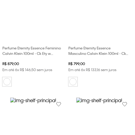
Perfume Eternity Essence Feminino
Perfume Eternity Essence
Calvin Klein 100ml - Ck Ety w
Masculino Calvin Klein 100ml - Ck
Aromatic Essence Edp 100ml
Ety m Aromatic Essence Edp 100ml
R$
879
,
00
R$
799
,
00
Em até
6
x
R$
146
,
50
sem juros
Em até
6
x
R$
133
,
16
sem juros