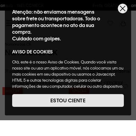
Frete GRÁTIS nas compras acima de R$600
Atenção: não enviamos mensagens
sobre frete ou transportadoras. Todo o
pagamento acontece no ato da sua
compra.
Cuidado com golpes.
Namorados CK
Namorados CK
AVISO DE COOKIES
Olá, este é o nosso Aviso de Cookies. Quando você visita
nosso site ou usa um aplicativo móvel, nós colocamos um ou
Filtrar e ordenar
21
mais cookies em seu dispositivo ou usamos o Javascript,
HTML 5 e outras tecnologias digitais para coletar
informações de seu computador, celular ou outro dispositivo.
50%
OFF
50%
OFF
Esta informação pode conter dados pessoais. Nesta política
de cookies, informaremos quais cookies usaremos e quais
ESTOU CIENTE
suas funções. A forma como processamos os dados
pessoais que obtemos de seu dispositivo é descrita em
nosso Aviso de Privacidade. Quando você visita nosso site,
consideraremos isso como sua solicitação específica para
fornecer a você toda a funcionalidade do site, incluindo,
entre outros, a capacidade de comprar um item em nossa