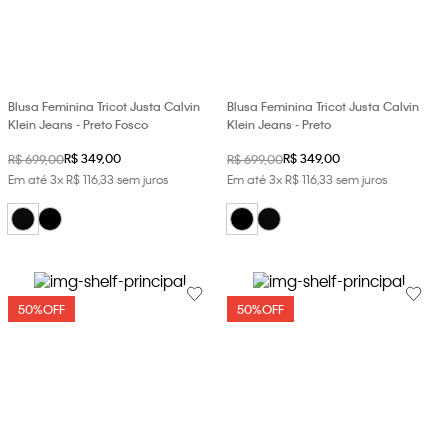
loja virtual. Para maiores informações sobre o nosso aviso de
Cookies acesse o link.
Blusa Feminina Tricot Justa Calvin
Blusa Feminina Tricot Justa Calvin
Klein Jeans - Preto Fosco
Klein Jeans - Preto
R$
349
,
00
R$
349
,
00
R$
699
,
00
R$
699
,
00
Em até
3
x
R$
116
,
33
sem juros
Em até
3
x
R$
116
,
33
sem juros
50%
OFF
50%
OFF