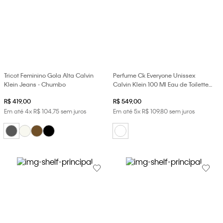
Tricot Feminino Gola Alta Calvin
Perfume Ck Everyone Unissex
Klein Jeans - Chumbo
Calvin Klein 100 Ml Eau de Toilette -
100ml
R$
419
,
00
R$
549
,
00
Em até
4
x
R$
104
,
75
sem juros
Em até
5
x
R$
109
,
80
sem juros