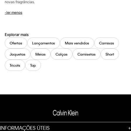
novas fragrâncias.
-ler menos
Explorar mais
Ofertas
Lançamentos
Mais vendidos
Camisas
Jaquetas
Meias
Calças
Camisetas
Short
Tricots
Top
INFORMAÇÕES ÚTEIS
+