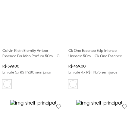
Calvin Klein Eternity Amber
Ck One Essence Edp Intense
Essence For Men Parfum 50ml - Ck
Unissex 50ml - Ck One Essence
Ety m Amber Essence Edp 50ml
Edp Intense Unissex 50ml
R$
599
,
00
R$
459
,
00
Em até
5
x
R$
119
,
80
sem juros
Em até
4
x
R$
114
,
75
sem juros