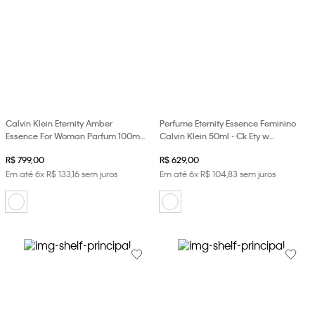
Calvin Klein Eternity Amber
Perfume Eternity Essence Feminino
Essence For Woman Parfum 100ml
Calvin Klein 50ml - Ck Ety w
- Ck Ety w Amber Essence Edp
Aromatic Essence Edp 50ml
R$
799
,
00
R$
629
,
00
100ml
Em até
6
x
R$
133
,
16
sem juros
Em até
6
x
R$
104
,
83
sem juros