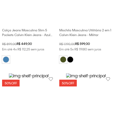
Calça Jeans Masculina Slim 5
Mochila Masculina Utilitária 2 em 1
Pockets Calvin Klein Jeans - Azul
Calvin Klein Jeans - Militar
Médio
R$
449
,
00
R$
599
,
00
R$
899
,
00
R$
1
.
190
,
00
Em até
4
x
R$
112
,
25
sem juros
Em até
5
x
R$
119
,
80
sem juros
50%
OFF
50%
OFF