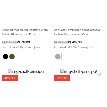
Mochila Masculina Utilitária 2 em 1
Jaqueta Feminina Xadrez Mescla
Calvin Klein Jeans - Preto
Calvin Klein Jeans - Mescla
R$
599
,
00
R$
499
,
00
R$
1
.
190
,
00
R$
990
,
00
Em até
5
x
R$
119
,
80
sem juros
Em até
4
x
R$
124
,
75
sem juros
40%
OFF
30%
OFF