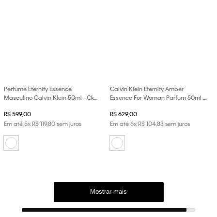
Perfume Eternity Essence
Calvin Klein Eternity Amber
Masculino Calvin Klein 50ml - Ck
Essence For Woman Parfum 50ml -
Ety m Aromatic Essence Edp 50ml
Ck Ety w Amber Essence Edp 50ml
R$
599
,
00
R$
629
,
00
Em até
5
x
R$
119
,
80
sem juros
Em até
6
x
R$
104
,
83
sem juros
Mostrar mais