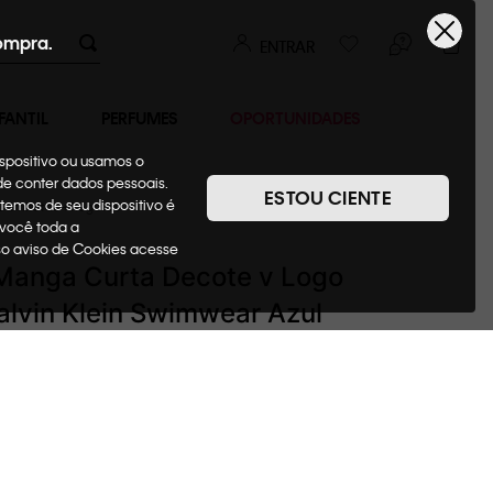
ompra.
ENTRAR
FANTIL
PERFUMES
OPORTUNIDADES
ispositivo ou usamos o
ode conter dados pessoais.
ESTOU CIENTE
temos de seu dispositivo é
Camisetas + Regatas
 você toda a
sso aviso de Cookies acesse
Manga Curta Decote v Logo
alvin Klein Swimwear Azul