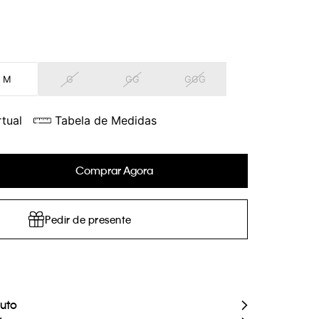
M
G
GG
GGG
tual
Tabela de Medidas
Comprar Agora
Pedir de presente
duto