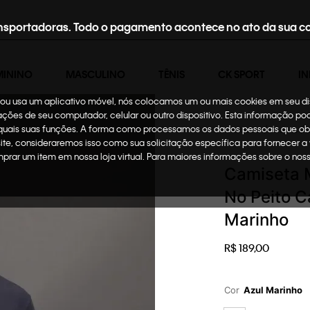
nsportadoras. Todo o pagamento acontece no ato da sua c
MININO
MASCULINO
TÊNIS
CK SPORT
IN
te ou usa um aplicativo móvel, nós colocamos um ou mais cookies em seu d
mações de seu computador, celular ou outro dispositivo. Esta informação p
 quais suas funções. A forma como processamos os dados pessoais que ob
Masculino
Roupas
site, consideraremos isso como sua solicitação específica para fornecer a
omprar um item em nossa loja virtual. Para maiores informações sobre o no
Camiseta 
No Peito C
Marinho
R$
189
,
00
Cor
Azul Marinho