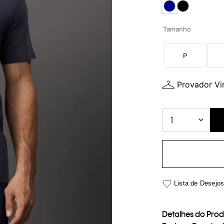
Tamanho
P
Provador Vir
1
Detalhes do Pro