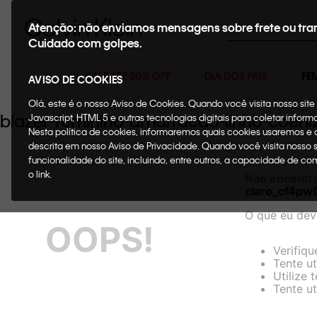
Buscar
Atenção: não enviamos mensagens sobre frete ou tra
Cuidado com golpes.
SALE ATÉ 50% OFF
DIA DOS PAIS
FE
AVISO DE COOKIES
Olá, este é o nosso Aviso de Cookies. Quando você visita nosso si
blazer-feminino-amarracao-linho-coeni
Javascript, HTML 5 e outras tecnologias digitais para coletar infor
Nesta política de cookies, informaremos quais cookies usaremos e
descrita em nosso Aviso de Privacidade. Quando você visita nosso 
funcionalidade do site, incluindo, entre outros, a capacidade de c
o link.
Não encontr
claro_cf4pw
O que eu dev
OOPS!
Verifiqu
Tente ut
Utilize 
Tente ut