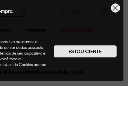
ompra.
ENTRAR
FANTIL
PERFUMES
OPORTUNIDADES
ispositivo ou usamos o
bl089_0712
ode conter dados pessoais.
ESTOU CIENTE
temos de seu dispositivo é
 você toda a
sso aviso de Cookies acesse
-linho-coenizado-calvin-klein_caqui-