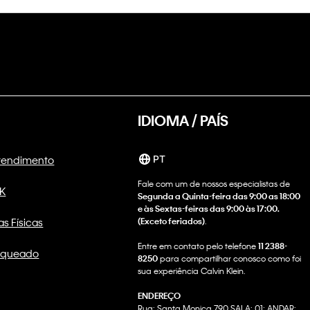
IDIOMA / PAÍS
Atendimento
PT
Fale com um de nossos especialistas de
CK
Segunda a Quinta-feira das 9:00 as 18:00
e às Sextas-feiras das 9:00 às 17:00.
as Físicas
(Exceto feriados)
.
Entre em contato pelo telefone
11 2388-
nqueado
8250
para compartilhar conosco como foi
sua experiência Calvin Klein.
ENDEREÇO
Rua: Santa Monica 790 SALA: 01; ANDAR: