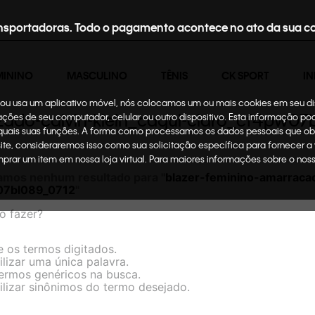
nsportadoras. Todo o pagamento acontece no ato da sua c
MININO
MASCULINO
TÊNIS
CK SPORT
IN
te ou usa um aplicativo móvel, nós colocamos um ou mais cookies em seu d
zado-calvin-klein_caqui-claro_cf4pw07
mações de seu computador, celular ou outro dispositivo. Esta informação p
 quais suas funções. A forma como processamos os dados pessoais que ob
site, consideraremos isso como sua solicitação específica para fornecer a
omprar um item em nossa loja virtual. Para maiores informações sobre o no
amos nenhum resultado para "
blazer-feminino-amarracao
07bl089_0712
"
o fazer?
e os termos digitados.
ilizar uma única palavra.
termos genéricos na busca.
ilizar sinônimos do termo desejado.