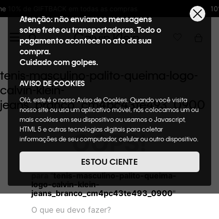
s as compras
10%OFF na primeira compra 
Atenção: não enviamos mensagens
sobre frete ou transportadoras. Todo o
pagamento acontece no ato da sua
compra.
Cuidado com golpes.
tenis-masculino-palito-queima-logo-
AVISO DE COOKIES
calvin-klein-
Olá, este é o nosso Aviso de Cookies. Quando você visita
jeans_branco_cm4pc43te493_0900
nosso site ou usa um aplicativo móvel, nós colocamos um ou
mais cookies em seu dispositivo ou usamos o Javascript,
HTML 5 e outras tecnologias digitais para coletar
OOPS!
informações de seu computador, celular ou outro dispositivo.
Esta informação pode conter dados pessoais. Nesta política
de cookies, informaremos quais cookies usaremos e quais
ESTOU CIENTE
Não encontramos nenhum resultado
suas funções. A forma como processamos os dados
para "
tenis-masculino-palito-queima-
pessoais que obtemos de seu dispositivo é descrita em
logo-calvin-klein-
nosso Aviso de Privacidade. Quando você visita nosso site,
jeans_branco_cm4pc43te493_0900
"
consideraremos isso como sua solicitação específica para
fornecer a você toda a funcionalidade do site, incluindo,
O que eu devo fazer?
entre outros, a capacidade de comprar um item em nossa