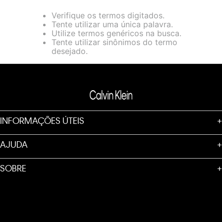
loja virtual. Para maiores informações sobre o nosso aviso de
Verifique os termos digitados.
Cookies acesse o link.
Tente utilizar uma única palavra.
Utilize termos genéricos na busca.
Tente utilizar sinônimos do termo
desejado.
INFORMAÇÕES ÚTEIS
+
AJUDA
+
SOBRE
+