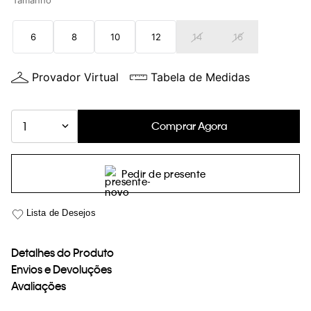
Tamanho
loja virtual. Para maiores informações sobre o nosso aviso de
Cookies acesse o link.
6
8
10
12
14
16
Provador Virtual
Tabela de Medidas
Comprar Agora
1
Pedir de presente
Detalhes do Produto
Envios e Devoluções
Avaliações