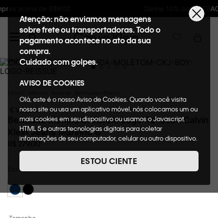
Ganhe 10% de GIFTBACK em todas as compras
Atenção: não enviamos mensagens
sobre frete ou transportadoras. Todo o
pagamento acontece no ato da sua
compra.
Cuidado com golpes.
AVISO DE COOKIES
Infantil
Menino
Roupas
Bermudas+Shorts
Olá, este é o nosso Aviso de Cookies. Quando você visita
nosso site ou usa um aplicativo móvel, nós colocamos um ou
VOLTAR
mais cookies em seu dispositivo ou usamos o Javascript,
Bermuda Menino Moletom Logo Re Issue Calvin
HTML 5 e outras tecnologias digitais para coletar
Klein Jeans Marinho 6
informações de seu computador, celular ou outro dispositivo.
R$
279
,
00
Esta informação pode conter dados pessoais. Nesta política
de cookies, informaremos quais cookies usaremos e quais
ESTOU CIENTE
suas funções. A forma como processamos os dados
Cor
Marinho
pessoais que obtemos de seu dispositivo é descrita em
nosso Aviso de Privacidade. Quando você visita nosso site,
consideraremos isso como sua solicitação específica para
fornecer a você toda a funcionalidade do site, incluindo,
entre outros, a capacidade de comprar um item em nossa