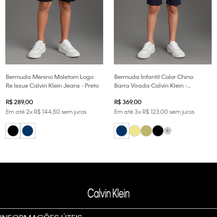
Bermuda Menino Moletom Logo
Bermuda Infantil Color Chino
Re Issue Calvin Klein Jeans - Preto
Barra Virada Calvin Klein -
Marinho
R$
289
,
00
R$
369
,
00
Em até
2
x
R$
144
,
50
sem juros
Em até
3
x
R$
123
,
00
sem juros
+