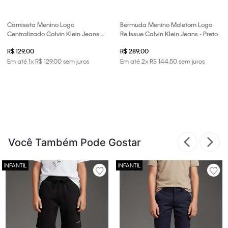
Camiseta Menino Logo
Bermuda Menino Moletom Logo
Centralizado Calvin Klein Jeans -
Re Issue Calvin Klein Jeans - Preto
Branco 2
R$ 129,00
R$ 289,00
Em até
1
x
R$
129
,
00
sem juros
Em até
2
x
R$
144
,
50
sem juros
Você Também Pode Gostar