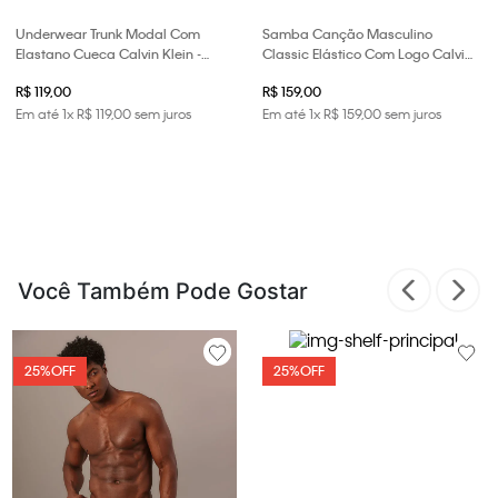
Underwear Trunk Modal Com
Samba Canção Masculino
Elastano Cueca Calvin Klein -
Classic Elástico Com Logo Calvin
Branco
Klein Underwear - Black
R$ 119,00
R$ 159,00
Em até
1
x
R$
119
,
00
sem juros
Em até
1
x
R$
159
,
00
sem juros
Você Também Pode Gostar
25%
OFF
25%
OFF