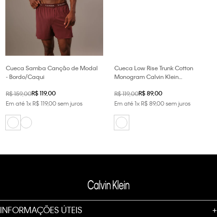
Cueca Samba Canção de Modal
Cueca Low Rise Trunk Cotton
- Bordo/Caqui
Monogram Calvin Klein
Underwear - Branco 2
R$
119
,
00
R$
89
,
00
R$
159
,
00
R$
119
,
00
Em até
1
x
R$
119
,
00
sem juros
Em até
1
x
R$
89
,
00
sem juros
INFORMAÇÕES ÚTEIS
+