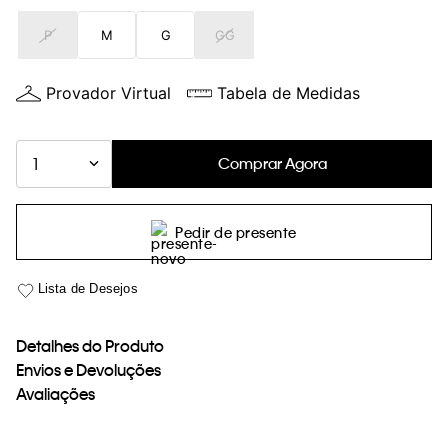
loja virtual. Para maiores informações sobre o nosso aviso de
P
M
G
GG
Cookies acesse o link.
Provador Virtual
Tabela de Medidas
Comprar Agora
1
Pedir de presente
Detalhes do Produto
Envios e Devoluções
Avaliações