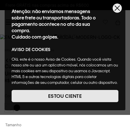
Ganhe 10% de GIFTBACK em todas as compras
Atenção: não enviamos mensagens
sobre frete ou transportadoras. Todo o
pagamento acontece no ato da sua
compra.
Cuidado com golpes.
AVISO DE COOKIES
Masculino
Underwear
Cuecas
Olá, este é o nosso Aviso de Cookies. Quando você visita
VOLTAR
nosso site ou usa um aplicativo móvel, nós colocamos um ou
Cueca Trunk Modal Modern Calvin Klein
mais cookies em seu dispositivo ou usamos o Javascript,
Underwear Branco
HTML 5 e outras tecnologias digitais para coletar
R$
119
,
00
informações de seu computador, celular ou outro dispositivo.
Esta informação pode conter dados pessoais. Nesta política
de cookies, informaremos quais cookies usaremos e quais
ESTOU CIENTE
Cor
Branco
suas funções. A forma como processamos os dados
pessoais que obtemos de seu dispositivo é descrita em
nosso Aviso de Privacidade. Quando você visita nosso site,
consideraremos isso como sua solicitação específica para
fornecer a você toda a funcionalidade do site, incluindo,
Tamanho
entre outros, a capacidade de comprar um item em nossa