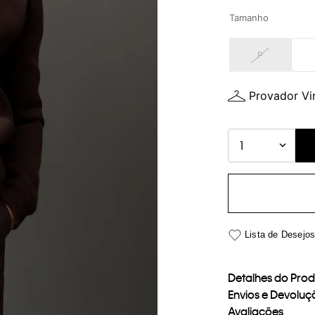
Tamanho
P
Provador Vir
1
Detalhes do Pro
Envios e Devoluç
Avaliações