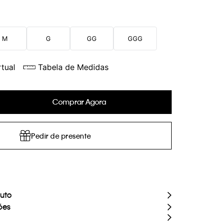
M
G
GG
GGG
tual
Tabela de Medidas
Comprar Agora
Pedir de presente
duto
ões