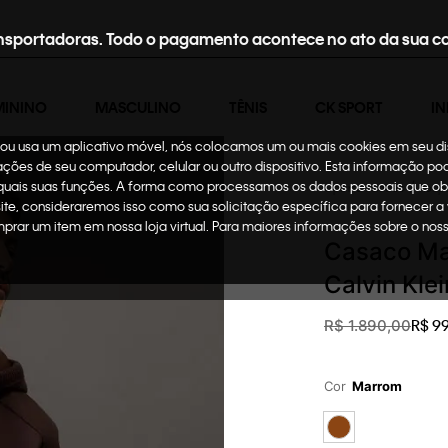
nsportadoras. Todo o pagamento acontece no ato da sua c
MININO
MASCULINO
TÊNIS
CK SPORT
IN
te ou usa um aplicativo móvel, nós colocamos um ou mais cookies em seu d
mações de seu computador, celular ou outro dispositivo. Esta informação p
 quais suas funções. A forma como processamos os dados pessoais que ob
Oportunidades
Roup
site, consideraremos isso como sua solicitação específica para fornecer a
omprar um item em nossa loja virtual. Para maiores informações sobre o no
Casaco Ma
Calvin Kle
R$
9
R$
1
.
890
,
00
Cor
Marrom