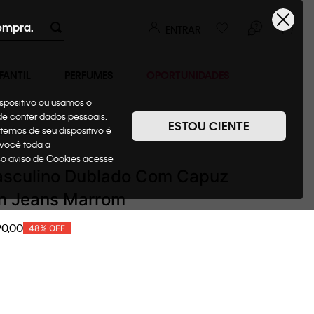
ompra.
ENTRAR
FANTIL
PERFUMES
OPORTUNIDADES
ispositivo ou usamos o
ode conter dados pessoais.
ESTOU CIENTE
temos de seu dispositivo é
as
Casacos
 você toda a
sso aviso de Cookies acesse
sculino Dublado Com Capuz
in Jeans Marrom
90
,
00
48%
OFF