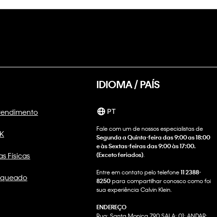
IDIOMA / PAÍS
Atendimento
PT
Fale com um de nossos especialistas de
CK
Segunda a Quinta-feira das 9:00 as 18:00
e às Sextas-feiras das 9:00 às 17:00.
as Físicas
(Exceto feriados)
.
Entre em contato pelo telefone
11 2388-
nqueado
8250
para compartilhar conosco como foi
sua experiência Calvin Klein.
ENDEREÇO
Rua: Santa Monica 790 SALA: 01; ANDAR: