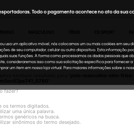
nsportadoras. Todo o pagamento acontece no ato da sua c
MININO
MASCULINO
TÊNIS
CK SPORT
IN
te ou usa um aplicativo móvel, nós colocamos um ou mais cookies em seu d
vin-klein-jeans_cafe_cm5oc02ps741_078
mações de seu computador, celular ou outro dispositivo. Esta informação p
 quais suas funções. A forma como processamos os dados pessoais que ob
site, consideraremos isso como sua solicitação específica para fornecer a
omprar um item em nossa loja virtual. Para maiores informações sobre o no
amos nenhum resultado para "
polo-masculina-slim-friso-
_cm5oc02ps741_0780
"
o fazer?
e os termos digitados.
ilizar uma única palavra.
termos genéricos na busca.
ilizar sinônimos do termo desejado.