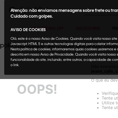
Buscar
Atenção: não enviamos mensagens sobre frete ou tra
Cuidado com golpes.
SALE ATÉ 50% OFF
DIA DOS PAIS
FE
AVISO DE COOKIES
Olá, este é o nosso Aviso de Cookies. Quando você visita nosso si
polo-masculina-slim-friso-bordado-cal
Javascript, HTML 5 e outras tecnologias digitais para coletar infor
Nesta política de cookies, informaremos quais cookies usaremos e
descrita em nosso Aviso de Privacidade. Quando você visita nosso 
funcionalidade do site, incluindo, entre outros, a capacidade de c
o link.
Não encontr
jeans_cafe
O que eu dev
OOPS!
Verifiqu
Tente ut
Utilize 
Tente ut