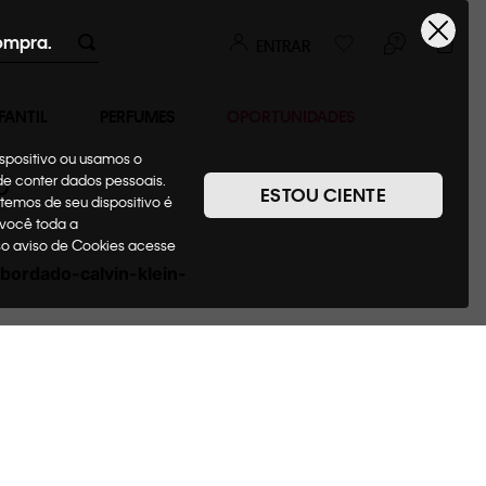
ompra.
ENTRAR
FANTIL
PERFUMES
OPORTUNIDADES
ispositivo ou usamos o
0
ode conter dados pessoais.
ESTOU CIENTE
temos de seu dispositivo é
 você toda a
sso aviso de Cookies acesse
bordado-calvin-klein-