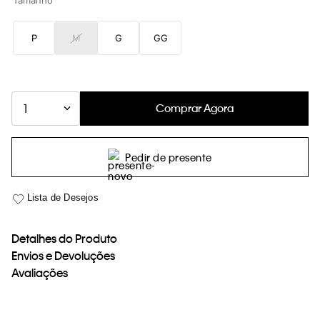
Tamanho
loja virtual. Para maiores informações sobre o nosso aviso de
Cookies acesse o link.
P
M
G
GG
Comprar Agora
1
Pedir de presente
Detalhes do Produto
Envios e Devoluções
Avaliações