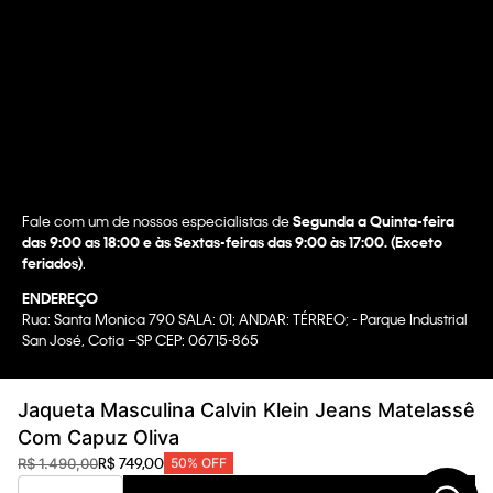
Fale com um de nossos especialistas de
Segunda a Quinta-feira
das 9:00 as 18:00 e às Sextas-feiras das 9:00 às 17:00. (Exceto
feriados)
.
ENDEREÇO
Rua: Santa Monica 790 SALA: 01; ANDAR: TÉRREO; - Parque Industrial
San José, Cotia –SP CEP: 06715-865
Copyright @2022 Calvin Klein. All rights reserved.
Jaqueta Masculina Calvin Klein Jeans Matelassê
WBR INDUSTRIA E COMERCIO DE VESTUARIO LTDA.
Com Capuz Oliva
CNPJ 07.296.319/0058-90
R$
749
,
00
R$
1
.
490
,
00
50%
OFF
CA Transparency In Supply Chain & UK Modern Slavery Statement |