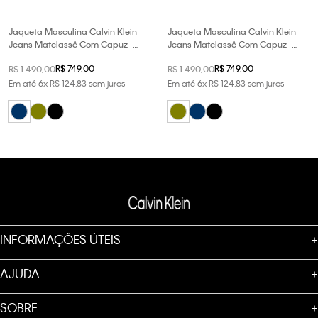
Jaqueta Masculina Calvin Klein
Jaqueta Masculina Calvin Klein
Jeans Matelassê Com Capuz -
Jeans Matelassê Com Capuz -
Marinho
Oliva
R$
749
,
00
R$
749
,
00
R$
1
.
490
,
00
R$
1
.
490
,
00
Em até
6
x
R$
124
,
83
sem juros
Em até
6
x
R$
124
,
83
sem juros
INFORMAÇÕES ÚTEIS
+
AJUDA
+
SOBRE
+