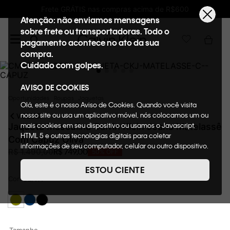
ete GRÁTIS nas compras acima de R$600
Ganh
Atenção: não enviamos mensagens
sobre frete ou transportadoras. Todo o
pagamento acontece no ato da sua
compra.
Cuidado com golpes.
AVISO DE COOKIES
Oportunidades
Roupas
Jaquetas
Olá, este é o nosso Aviso de Cookies. Quando você visita
nosso site ou usa um aplicativo móvel, nós colocamos um ou
VOLTAR
mais cookies em seu dispositivo ou usamos o Javascript,
Jaqueta Masculina Calvin Klein Jeans Matelassê
HTML 5 e outras tecnologias digitais para coletar
Com Capuz Oliva
informações de seu computador, celular ou outro dispositivo.
R$
749
,
00
R$
1
.
490
,
00
50%
OFF
Esta informação pode conter dados pessoais. Nesta política
de cookies, informaremos quais cookies usaremos e quais
ESTOU CIENTE
suas funções. A forma como processamos os dados
Cor
OLIVA
pessoais que obtemos de seu dispositivo é descrita em
nosso Aviso de Privacidade. Quando você visita nosso site,
consideraremos isso como sua solicitação específica para
fornecer a você toda a funcionalidade do site, incluindo,
entre outros, a capacidade de comprar um item em nossa