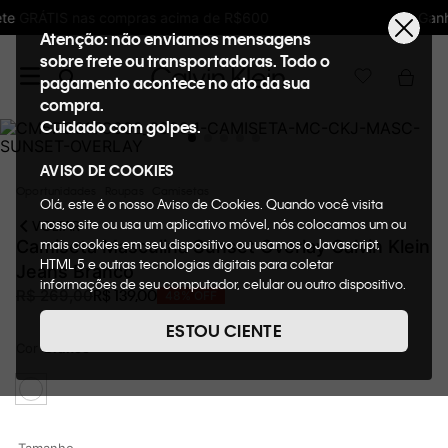
Ganhe 10% de GIFTBACK em todas as compras
Atenção: não enviamos mensagens
sobre frete ou transportadoras. Todo o
pagamento acontece no ato da sua
compra.
Cuidado com golpes.
AVISO DE COOKIES
Oportunidades
Roupas
Camisetas
Olá, este é o nosso Aviso de Cookies. Quando você visita
nosso site ou usa um aplicativo móvel, nós colocamos um ou
VOLTAR
mais cookies em seu dispositivo ou usamos o Javascript,
Camiseta Masculina Sunset Overlay Calvin Klein
HTML 5 e outras tecnologias digitais para coletar
Jeans Branco
informações de seu computador, celular ou outro dispositivo.
R$
139
,
00
R$
269
,
00
48%
OFF
Esta informação pode conter dados pessoais. Nesta política
de cookies, informaremos quais cookies usaremos e quais
ESTOU CIENTE
suas funções. A forma como processamos os dados
Cor
Branco
pessoais que obtemos de seu dispositivo é descrita em
nosso Aviso de Privacidade. Quando você visita nosso site,
consideraremos isso como sua solicitação específica para
fornecer a você toda a funcionalidade do site, incluindo,
entre outros, a capacidade de comprar um item em nossa