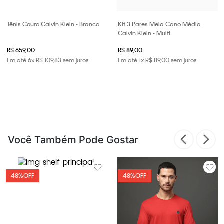
Tênis Couro Calvin Klein - Branco
Kit 3 Pares Meia Cano Médio
Calvin Klein - Multi
R$ 659,00
R$ 89,00
Em até
6
x
R$
109
,
83
sem juros
Em até
1
x
R$
89
,
00
sem juros
Você Também Pode Gostar
48%
OFF
48%
OFF