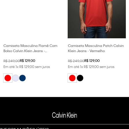
Camiseta Masculina Flamê Com
Camiseta Masculina Patch Calvin
Bolso Calvin Klein Jeans -
Klein Jeans - Vermelho
Vermelho
R$
129
,
00
R$
129
,
00
R$
249
,
00
R$
249
,
00
Em até
1
x
R$
129
,
00
sem juros
Em até
1
x
R$
129
,
00
sem juros