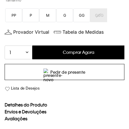
Tamanho
loja virtual. Para maiores informações sobre o nosso aviso de
Cookies acesse o link.
PP
P
M
G
GG
GGG
Provador Virtual
Tabela de Medidas
Comprar Agora
1
Pedir de presente
Detalhes do Produto
Envios e Devoluções
Avaliações