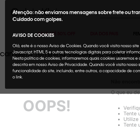
Buscar
Atenção: não enviamos mensagens sobre frete ou tra
Cuidado com golpes.
SALE ATÉ 50% OFF
DIA DOS PAIS
FE
AVISO DE COOKIES
Olá, este é o nosso Aviso de Cookies. Quando você visita nosso si
camiseta-feminina-viscolycra-calvin-kl
Javascript, HTML 5 e outras tecnologias digitais para coletar infor
Nesta política de cookies, informaremos quais cookies usaremos e
descrita em nosso Aviso de Privacidade. Quando você visita nosso 
funcionalidade do site, incluindo, entre outros, a capacidade de c
o link.
Não encont
O que eu de
OOPS!
Verifiq
Tente u
Utiliz
Tente 