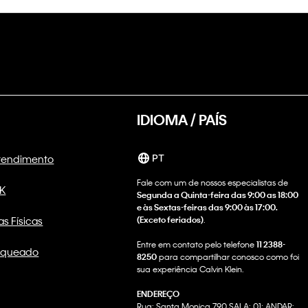
IDIOMA / PAÍS
Atendimento
PT
Fale com um de nossos especialistas de
CK
Segunda a Quinta-feira das 9:00 as 18:00
e às Sextas-feiras das 9:00 às 17:00.
as Físicas
(Exceto feriados)
.
Entre em contato pelo telefone
11 2388-
nqueado
8250
para compartilhar conosco como foi
sua experiência Calvin Klein.
ENDEREÇO
Rua: Santa Monica 790 SALA: 01; ANDAR: