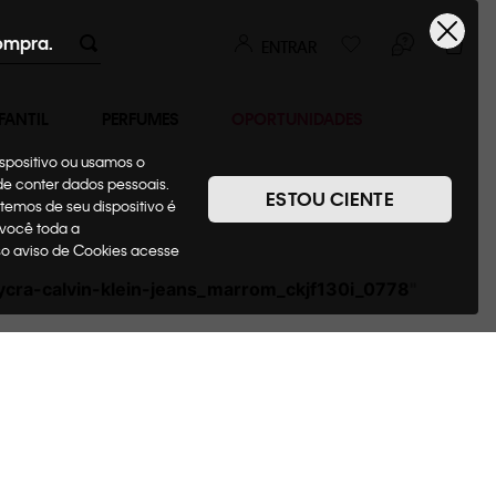
ompra.
ENTRAR
FANTIL
PERFUMES
OPORTUNIDADES
ispositivo ou usamos o
ode conter dados pessoais.
ESTOU CIENTE
temos de seu dispositivo é
 você toda a
sso aviso de Cookies acesse
ycra-calvin-klein-jeans_marrom_ckjf130i_0778
"