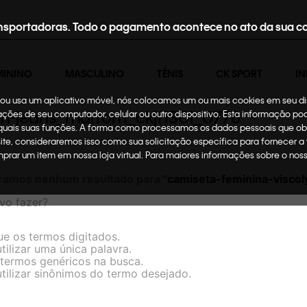
nsportadoras. Todo o pagamento acontece no ato da sua c
MININO
MASCULINO
TÊNIS
CK SPORT
IN
te ou usa um aplicativo móvel, nós colocamos um ou mais cookies em seu d
ein-jeans_marrom_ckjf130i_0778
mações de seu computador, celular ou outro dispositivo. Esta informação p
 quais suas funções. A forma como processamos os dados pessoais que ob
site, consideraremos isso como sua solicitação específica para fornecer a
omprar um item em nossa loja virtual. Para maiores informações sobre o no
ramos nenhum resultado para "
camiseta-feminina-viscol
vo fazer?
ue os termos digitados.
tilizar uma única palavra.
e termos genéricos na busca.
utilizar sinônimos do termo desejado.