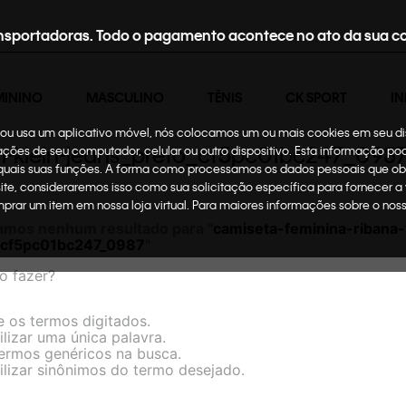
nsportadoras. Todo o pagamento acontece no ato da sua c
MININO
MASCULINO
TÊNIS
CK SPORT
IN
te ou usa um aplicativo móvel, nós colocamos um ou mais cookies em seu d
in-klein-jeans_preto_cf5pc01bc247_098
mações de seu computador, celular ou outro dispositivo. Esta informação p
 quais suas funções. A forma como processamos os dados pessoais que ob
site, consideraremos isso como sua solicitação específica para fornecer a
omprar um item em nossa loja virtual. Para maiores informações sobre o no
amos nenhum resultado para "
camiseta-feminina-ribana-
_cf5pc01bc247_0987
"
o fazer?
e os termos digitados.
ilizar uma única palavra.
termos genéricos na busca.
ilizar sinônimos do termo desejado.