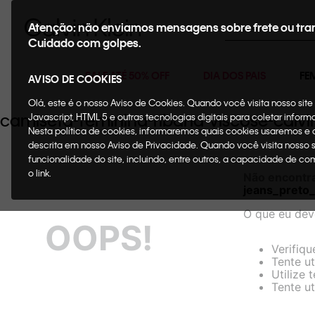
Buscar
Atenção: não enviamos mensagens sobre frete ou tra
Cuidado com golpes.
SALE ATÉ 50% OFF
DIA DOS PAIS
FE
AVISO DE COOKIES
Olá, este é o nosso Aviso de Cookies. Quando você visita nosso si
camiseta-feminina-ribana-viscose-calv
Javascript, HTML 5 e outras tecnologias digitais para coletar infor
Nesta política de cookies, informaremos quais cookies usaremos e
descrita em nosso Aviso de Privacidade. Quando você visita nosso 
funcionalidade do site, incluindo, entre outros, a capacidade de c
o link.
Não encontr
jeans_preto
O que eu dev
OOPS!
Verifiqu
Tente ut
Utilize 
Tente ut