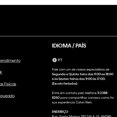
IDIOMA / PAÍS
Atendimento
PT
Fale com um de nossos especialistas de
CK
Segunda a Quinta-feira das 9:00 as 18:00
e às Sextas-feiras das 9:00 às 17:00.
as Físicas
(Exceto feriados)
.
Entre em contato pelo telefone
11 2388-
nqueado
8250
para compartilhar conosco como foi
sua experiência Calvin Klein.
ENDEREÇO
Rua: Santa Monica 790 SALA: 01; ANDAR: