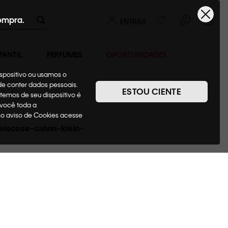
ompra.
ENTRAR
FANTIL
PERFUMES
OPORTUNIDADES
ispositivo ou usamos o
7
ode conter dados pessoais.
ESTOU CIENTE
temos de seu dispositivo é
 você toda a
sso aviso de Cookies acesse
viscose-calvin-klein-