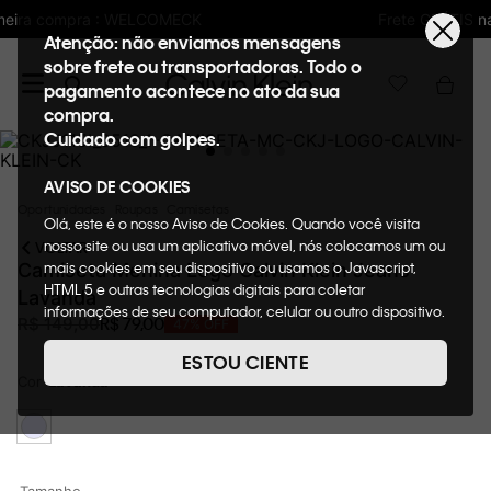
Frete GRÁTIS nas compras acima de R$600
Atenção: não enviamos mensagens
sobre frete ou transportadoras. Todo o
pagamento acontece no ato da sua
compra.
Cuidado com golpes.
AVISO DE COOKIES
Oportunidades
Roupas
Camisetas
Olá, este é o nosso Aviso de Cookies. Quando você visita
nosso site ou usa um aplicativo móvel, nós colocamos um ou
VOLTAR
mais cookies em seu dispositivo ou usamos o Javascript,
Camiseta Menina Logo Calvin Klein Jeans
HTML 5 e outras tecnologias digitais para coletar
Lavanda
informações de seu computador, celular ou outro dispositivo.
R$
79
,
00
R$
149
,
00
47%
OFF
Esta informação pode conter dados pessoais. Nesta política
de cookies, informaremos quais cookies usaremos e quais
ESTOU CIENTE
suas funções. A forma como processamos os dados
Cor
Lavanda
pessoais que obtemos de seu dispositivo é descrita em
nosso Aviso de Privacidade. Quando você visita nosso site,
consideraremos isso como sua solicitação específica para
fornecer a você toda a funcionalidade do site, incluindo,
entre outros, a capacidade de comprar um item em nossa