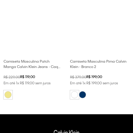
Camiseta Masculina Patch
Camiseta Masculina Pima Calvin
Manga Calvin Klein Jeans - Caqui
Klein - Branco 2
Claro
R$
119
,
00
R$
199
,
00
R$
229
,
00
R$
379
,
00
Em até
1
x
R$
119
,
00
sem juros
Em até
1
x
R$
199
,
00
sem juros