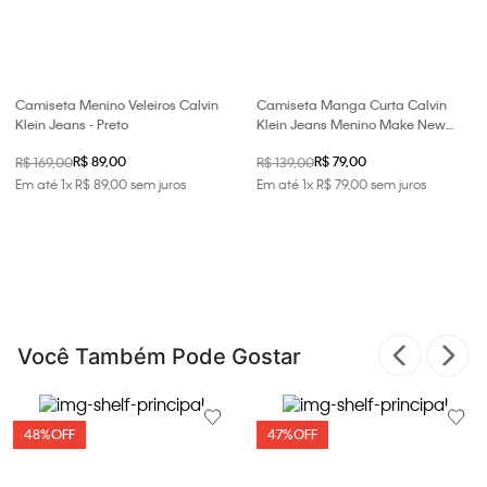
Camiseta Menino Veleiros Calvin
Camiseta Manga Curta Calvin
Klein Jeans - Preto
Klein Jeans Menino Make New
Plans - Marinho
R$ 89,00
R$ 79,00
R$ 169,00
R$ 139,00
Em até
1
x
R$
89
,
00
sem juros
Em até
1
x
R$
79
,
00
sem juros
Você Também Pode Gostar
48%
OFF
47%
OFF