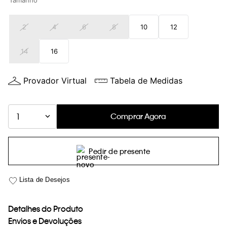
Tamanho
loja virtual. Para maiores informações sobre o nosso aviso de
Cookies acesse o link.
2
4
6
8
10
12
14
16
Provador Virtual
Tabela de Medidas
Comprar Agora
1
Pedir de presente
Detalhes do Produto
Envios e Devoluções