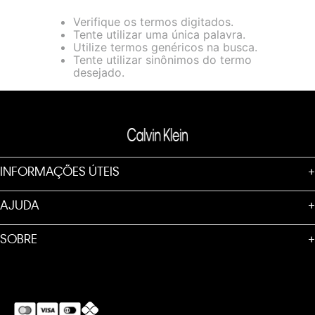
loja virtual. Para maiores informações sobre o nosso aviso de
Verifique os termos digitados.
Cookies acesse o link.
Tente utilizar uma única palavra.
Utilize termos genéricos na busca.
Tente utilizar sinônimos do termo
desejado.
INFORMAÇÕES ÚTEIS
+
AJUDA
+
SOBRE
+