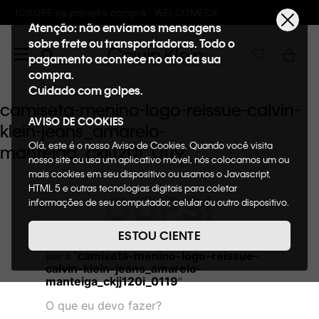
pra : WELCOMECK
Frete GRÁTIS nas compras
Atenção: não enviamos mensagens
sobre frete ou transportadoras. Todo o
pagamento acontece no ato da sua
compra.
Cuidado com golpes.
camiseta-menino-logo-reissue-calvin-
AVISO DE COOKIES
klein-jeans_amarelo-
Olá, este é o nosso Aviso de Cookies. Quando você visita
manteiga_ckjj120i_0119
nosso site ou usa um aplicativo móvel, nós colocamos um ou
mais cookies em seu dispositivo ou usamos o Javascript,
HTML 5 e outras tecnologias digitais para coletar
OOPS!
informações de seu computador, celular ou outro dispositivo.
Esta informação pode conter dados pessoais. Nesta política
de cookies, informaremos quais cookies usaremos e quais
ESTOU CIENTE
Não encontramos nenhum resultado
suas funções. A forma como processamos os dados
para "
camiseta-menino-logo-reissue-
pessoais que obtemos de seu dispositivo é descrita em
calvin-klein-jeans_amarelo-
nosso Aviso de Privacidade. Quando você visita nosso site,
manteiga_ckjj120i_0119
"
consideraremos isso como sua solicitação específica para
fornecer a você toda a funcionalidade do site, incluindo,
O que eu devo fazer?
entre outros, a capacidade de comprar um item em nossa