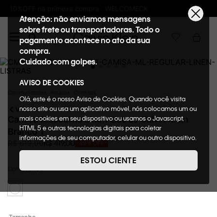
K
Frete GRÁTIS nas compras acima de R$6
Atenção: não enviamos mensagens
sobre frete ou transportadoras. Todo o
pagamento acontece no ato da sua
compra.
Cuidado com golpes.
AVISO DE COOKIES
Oportunidades
Roupas
Camisas
Olá, este é o nosso Aviso de Cookies. Quando você visita
nosso site ou usa um aplicativo móvel, nós colocamos um ou
VOLTAR
mais cookies em seu dispositivo ou usamos o Javascript,
Camisa Masculina Linen Listras Calvin Klein
HTML 5 e outras tecnologias digitais para coletar
Branco 1
informações de seu computador, celular ou outro dispositivo.
R$
419
,
00
R$
819
,
00
49%
OFF
Esta informação pode conter dados pessoais. Nesta política
de cookies, informaremos quais cookies usaremos e quais
ESTOU CIENTE
suas funções. A forma como processamos os dados
Cor
Branco
pessoais que obtemos de seu dispositivo é descrita em
nosso Aviso de Privacidade. Quando você visita nosso site,
consideraremos isso como sua solicitação específica para
fornecer a você toda a funcionalidade do site, incluindo,
entre outros, a capacidade de comprar um item em nossa