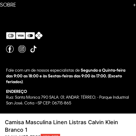
SOBRE
+
Fale com um de nossos especialistas de
Segunda a Quinta-feira
das 9:00 as 18:00 e às Sextas-feiras das 9:00 às 17:00. (Exceto
feriados)
.
ENDEREÇO
Rua: Santa Monica 790 SALA: 01; ANDAR: TÉRREO; - Parque Industrial
San José, Cotia –SP CEP: 06715-865
Copyright @2022 Calvin Klein. All rights reserved.
Camisa Masculina Linen Listras Calvin Klein
WBR INDUSTRIA E COMERCIO DE VESTUARIO LTDA.
Branco 1
CNPJ 07.296.319/0058-90