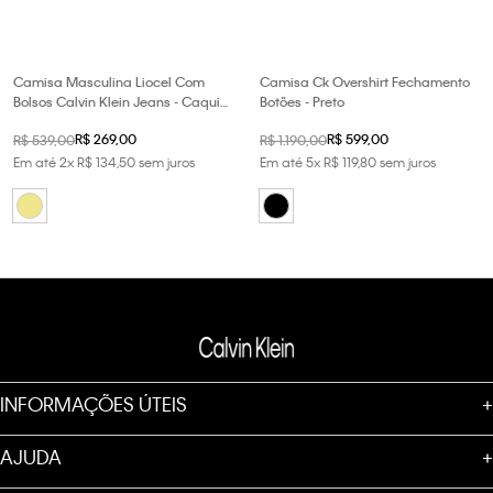
Camisa Masculina Liocel Com
Camisa Ck Overshirt Fechamento
Bolsos Calvin Klein Jeans - Caqui
Botões - Preto
Claro
R$
269
,
00
R$
599
,
00
R$
539
,
00
R$
1
.
190
,
00
Em até
2
x
R$
134
,
50
sem juros
Em até
5
x
R$
119
,
80
sem juros
INFORMAÇÕES ÚTEIS
+
AJUDA
+