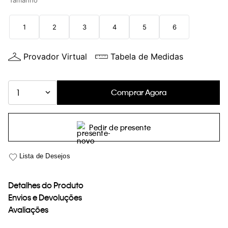
Tamanho
loja virtual. Para maiores informações sobre o nosso aviso de
Cookies acesse o link.
1
2
3
4
5
6
Provador Virtual
Tabela de Medidas
Comprar Agora
1
Pedir de presente
Detalhes do Produto
Envios e Devoluções
Avaliações