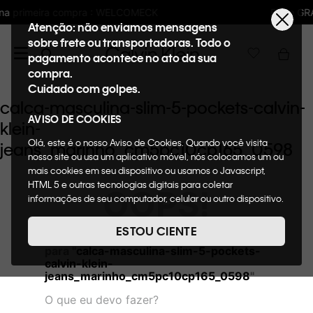
LCOMECK
Frete GRÁTIS nas compras acima 
Atenção: não enviamos mensagens
sobre frete ou transportadoras. Todo o
pagamento acontece no ato da sua
compra.
Cuidado com golpes.
calca-masculina-slim-5-pockets-calvin-
AVISO DE COOKIES
klein-
Olá, este é o nosso Aviso de Cookies. Quando você visita
jeans_marinho_cm5pc10cp165_0598
nosso site ou usa um aplicativo móvel, nós colocamos um ou
mais cookies em seu dispositivo ou usamos o Javascript,
HTML 5 e outras tecnologias digitais para coletar
OOPS!
informações de seu computador, celular ou outro dispositivo.
Esta informação pode conter dados pessoais. Nesta política
de cookies, informaremos quais cookies usaremos e quais
ESTOU CIENTE
Não encontramos nenhum resultado
suas funções. A forma como processamos os dados
para "
calca-masculina-slim-5-pockets-
pessoais que obtemos de seu dispositivo é descrita em
calvin-klein-
nosso Aviso de Privacidade. Quando você visita nosso site,
jeans_marinho_cm5pc10cp165_0598
"
consideraremos isso como sua solicitação específica para
fornecer a você toda a funcionalidade do site, incluindo,
O que eu devo fazer?
entre outros, a capacidade de comprar um item em nossa