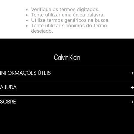
loja virtual. Para maiores informações sobre o nosso aviso de
Verifique os termos digitados.
Cookies acesse o link.
Tente utilizar uma única palavra.
Utilize termos genéricos na busca.
Tente utilizar sinônimos do termo
desejado.
INFORMAÇÕES ÚTEIS
+
AJUDA
+
SOBRE
+