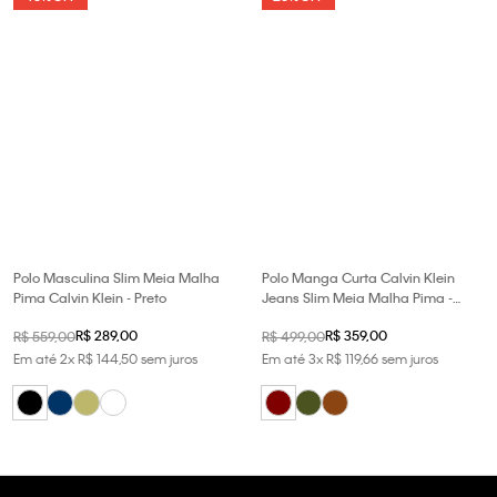
Polo Masculina Slim Meia Malha
Polo Manga Curta Calvin Klein
Pima Calvin Klein - Preto
Jeans Slim Meia Malha Pima -
Bordo
R$
289
,
00
R$
359
,
00
R$
559
,
00
R$
499
,
00
Em até
2
x
R$
144
,
50
sem juros
Em até
3
x
R$
119
,
66
sem juros