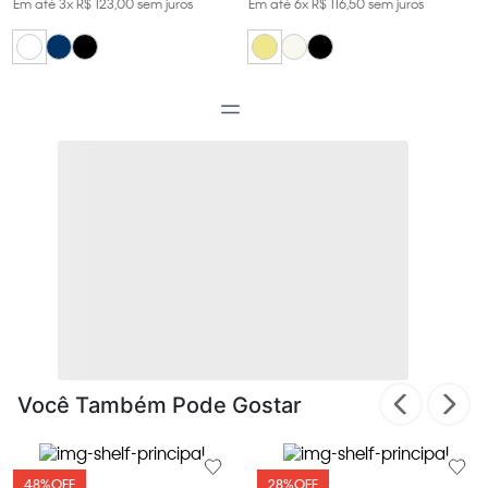
Em até
3
x
R$
123
,
00
sem juros
Em até
6
x
R$
116
,
50
sem juros
Você Também Pode Gostar
48%
OFF
28%
OFF