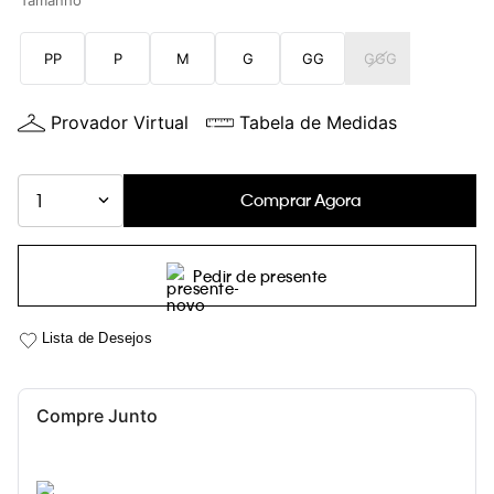
Tamanho
PP
P
M
G
GG
GGG
Provador Virtual
Tabela de Medidas
Comprar Agora
1
Pedir de presente
Compre Junto