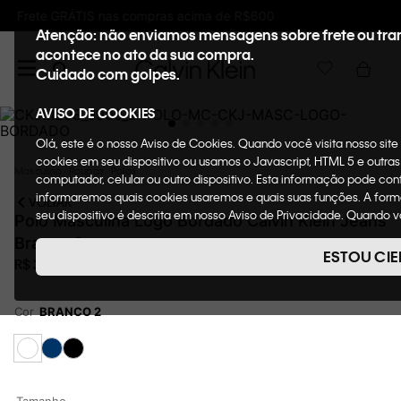
Ganhe 10% de GIFTBACK em todas as compras
Atenção: não enviamos mensagens sobre frete ou tr
acontece no ato da sua compra.
Cuidado com golpes.
AVISO DE COOKIES
Olá, este é o nosso Aviso de Cookies. Quando você visita nosso si
cookies em seu dispositivo ou usamos o Javascript, HTML 5 e outras
Masculino
Roupas
Polos
computador, celular ou outro dispositivo. Esta informação pode cont
informaremos quais cookies usaremos e quais suas funções. A fo
VOLTAR
seu dispositivo é descrita em nosso Aviso de Privacidade. Quando v
Polo Masculina Logo Bordado Calvin Klein Jeans
solicitação específica para fornecer a você toda a funcionalidade d
Branco 2
um item em nossa loja virtual. Para maiores informações sobre o nos
ESTOU CIE
R$
369
,
00
Cor
BRANCO 2