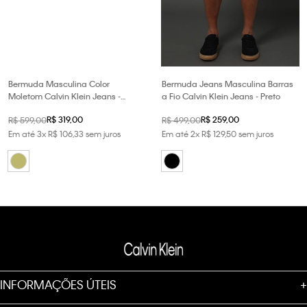
Bermuda Masculina Color
Bermuda Jeans Masculina Barras
Moletom Calvin Klein Jeans -
a Fio Calvin Klein Jeans - Preto
Caqui Medio
R$
319
,
00
R$
259
,
00
R$
599
,
00
R$
499
,
00
Em até
3
x
R$
106
,
33
sem juros
Em até
2
x
R$
129
,
50
sem juros
INFORMAÇÕES ÚTEIS
+