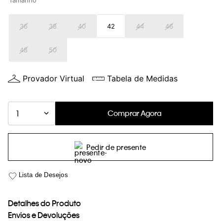
Tamanho
loja virtual. Para maiores informações sobre o nosso aviso de
Cookies acesse o link.
36
38
40
42
44
46
48
50
Provador Virtual
Tabela de Medidas
Comprar Agora
1
Pedir de presente
Detalhes do Produto
Envios e Devoluções