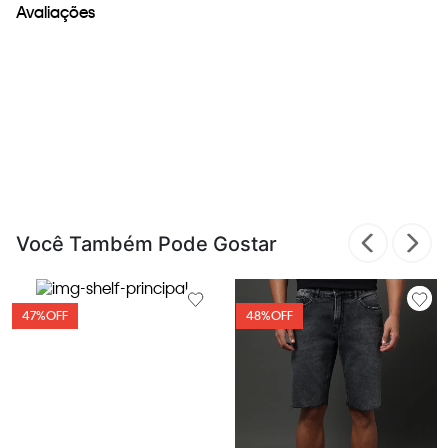
Avaliações
Você Também Pode Gostar
47%
OFF
48%
OFF