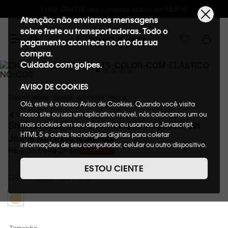
nas compras acima de R$600
Ganhe 10% de GI
Atenção: não enviamos mensagens
sobre frete ou transportadoras. Todo o
pagamento acontece no ato da sua
compra.
Cuidado com golpes.
AVISO DE COOKIES
Oportunidades
Roupas
Bermudas + Shorts
Olá, este é o nosso Aviso de Cookies. Quando você visita
nosso site ou usa um aplicativo móvel, nós colocamos um ou
VOLTAR
mais cookies em seu dispositivo ou usamos o Javascript,
Shorts Masculino Color Elástico Calvin Klein
HTML 5 e outras tecnologias digitais para coletar
Jeans Amarelo Manteiga
informações de seu computador, celular ou outro dispositivo.
R$
219
,
00
R$
399
,
00
45%
OFF
Esta informação pode conter dados pessoais. Nesta política
de cookies, informaremos quais cookies usaremos e quais
ESTOU CIENTE
suas funções. A forma como processamos os dados
Cor
AMARELO MANTEIGA
pessoais que obtemos de seu dispositivo é descrita em
nosso Aviso de Privacidade. Quando você visita nosso site,
consideraremos isso como sua solicitação específica para
fornecer a você toda a funcionalidade do site, incluindo,
entre outros, a capacidade de comprar um item em nossa