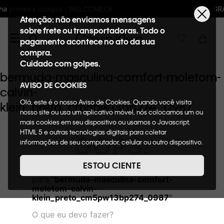
LCOMECK
Frete GRÁTIS nas compras acima 
Atenção: não enviamos mensagens
sobre frete ou transportadoras. Todo o
pagamento acontece no ato da sua
compra.
Cuidado com golpes.
bermuda-masculina-comfort-moletom-
AVISO DE COOKIES
calvin-
Olá, este é o nosso Aviso de Cookies. Quando você visita
klein_preto_cm5pw13bp274_0987
nosso site ou usa um aplicativo móvel, nós colocamos um ou
mais cookies em seu dispositivo ou usamos o Javascript,
HTML 5 e outras tecnologias digitais para coletar
OOPS!
informações de seu computador, celular ou outro dispositivo.
Esta informação pode conter dados pessoais. Nesta política
de cookies, informaremos quais cookies usaremos e quais
ESTOU CIENTE
Não encontramos nenhum resultado
suas funções. A forma como processamos os dados
para "
bermuda-masculina-comfort-
pessoais que obtemos de seu dispositivo é descrita em
moletom-calvin-
nosso Aviso de Privacidade. Quando você visita nosso site,
klein_preto_cm5pw13bp274_0987
"
consideraremos isso como sua solicitação específica para
fornecer a você toda a funcionalidade do site, incluindo,
O que eu devo fazer?
entre outros, a capacidade de comprar um item em nossa