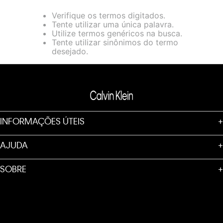
loja virtual. Para maiores informações sobre o nosso aviso de
Verifique os termos digitados.
Cookies acesse o link.
Tente utilizar uma única palavra.
Utilize termos genéricos na busca.
Tente utilizar sinônimos do termo
desejado.
INFORMAÇÕES ÚTEIS
+
AJUDA
+
SOBRE
+