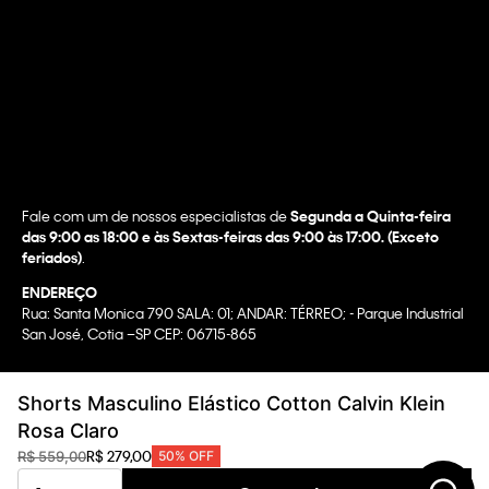
Fale com um de nossos especialistas de
Segunda a Quinta-feira
das 9:00 as 18:00 e às Sextas-feiras das 9:00 às 17:00. (Exceto
feriados)
.
ENDEREÇO
Rua: Santa Monica 790 SALA: 01; ANDAR: TÉRREO; - Parque Industrial
San José, Cotia –SP CEP: 06715-865
Copyright @2022 Calvin Klein. All rights reserved.
Shorts Masculino Elástico Cotton Calvin Klein
WBR INDUSTRIA E COMERCIO DE VESTUARIO LTDA.
Rosa Claro
CNPJ 07.296.319/0058-90
R$
279
,
00
R$
559
,
00
50%
OFF
CA Transparency In Supply Chain & UK Modern Slavery Statement |