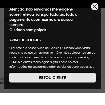
Ganhe 10% de GIFTBACK em todas as compras
Atenção: não enviamos mensagens
sobre frete ou transportadoras. Todo o
pagamento acontece no ato da sua
compra.
Cuidado com golpes.
AVISO DE COOKIES
Olá, este é o nosso Aviso de Cookies. Quando você visita
nosso site ou usa um aplicativo móvel, nós colocamos um ou
mais cookies em seu dispositivo ou usamos o Javascript,
HTML 5 e outras tecnologias digitais para coletar
informações de seu computador, celular ou outro dispositivo.
Esta informação pode conter dados pessoais. Nesta política
de cookies, informaremos quais cookies usaremos e quais
ESTOU CIENTE
suas funções. A forma como processamos os dados
pessoais que obtemos de seu dispositivo é descrita em
nosso Aviso de Privacidade. Quando você visita nosso site,
consideraremos isso como sua solicitação específica para
fornecer a você toda a funcionalidade do site, incluindo,
entre outros, a capacidade de comprar um item em nossa