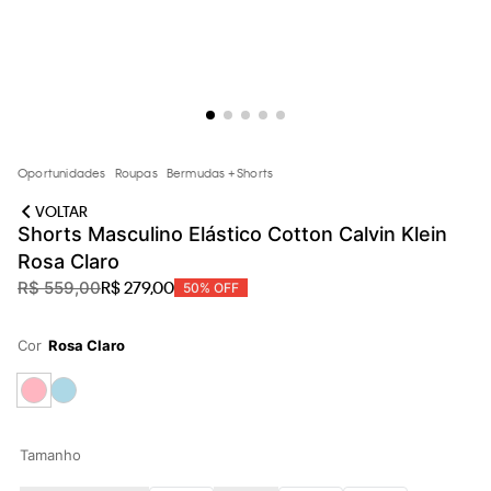
loja virtual. Para maiores informações sobre o nosso aviso de
Cookies acesse o link.
Oportunidades
Roupas
Bermudas + Shorts
VOLTAR
Shorts Masculino Elástico Cotton Calvin Klein
Rosa Claro
R$
279
,
00
R$
559
,
00
50%
OFF
Cor
Rosa Claro
Tamanho