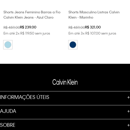
Shorts Jeans Feminino Barras a Fio
Shorts Masculino Listras Calvin
Calvin Klein Jeans - Azul Claro
Klein - Marinho
R$
239
,
00
R$
321
,
00
R$
459
,
00
R$
459
,
00
Em até
2
x
R$
119
,
50
sem juros
Em até
3
x
R$
107
,
00
sem juros
INFORMAÇÕES ÚTEIS
+
AJUDA
+
SOBRE
+