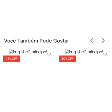
Você Também Pode Gostar
48%
OFF
30%
OFF