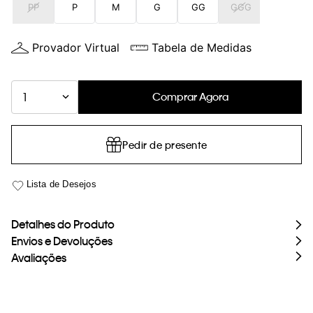
PP
P
M
G
GG
GGG
loja virtual. Para maiores informações sobre o nosso aviso de
Cookies acesse o link.
Provador Virtual
Tabela de Medidas
Comprar Agora
1
Pedir de presente
Detalhes do Produto
Envios e Devoluções
Avaliações