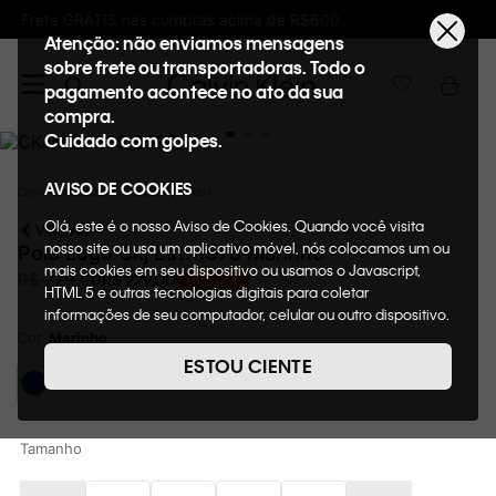
Ganhe 10% de GIFTBACK em todas as compras
Atenção: não enviamos mensagens
sobre frete ou transportadoras. Todo o
pagamento acontece no ato da sua
compra.
Cuidado com golpes.
AVISO DE COOKIES
Oportunidades
Roupas
Polos
Olá, este é o nosso Aviso de Cookies. Quando você visita
VOLTAR
nosso site ou usa um aplicativo móvel, nós colocamos um ou
Polo Logo Ckj Est. 1978 Marinho
mais cookies em seu dispositivo ou usamos o Javascript,
R$
229
,
00
R$
279
,
00
18%
OFF
HTML 5 e outras tecnologias digitais para coletar
informações de seu computador, celular ou outro dispositivo.
Esta informação pode conter dados pessoais. Nesta política
Cor
Marinho
de cookies, informaremos quais cookies usaremos e quais
ESTOU CIENTE
suas funções. A forma como processamos os dados
pessoais que obtemos de seu dispositivo é descrita em
nosso Aviso de Privacidade. Quando você visita nosso site,
consideraremos isso como sua solicitação específica para
Tamanho
fornecer a você toda a funcionalidade do site, incluindo,
entre outros, a capacidade de comprar um item em nossa