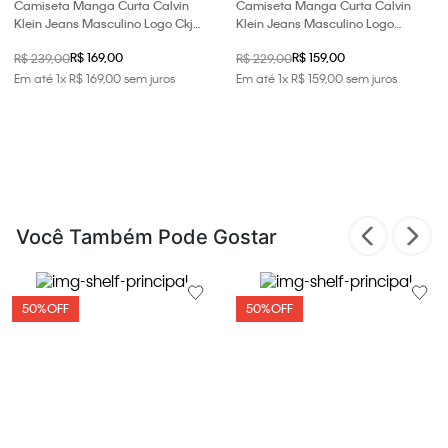
Camiseta Manga Curta Calvin
Camiseta Manga Curta Calvin
Klein Jeans Masculino Logo Ckj
Klein Jeans Masculino Logo
Pigmento - Marinho
Est.1978 - Marinho
R$ 169,00
R$ 159,00
R$ 239,00
R$ 229,00
Em até
1
x
R$
169
,
00
sem juros
Em até
1
x
R$
159
,
00
sem juros
Você Também Pode Gostar
50%
OFF
50%
OFF