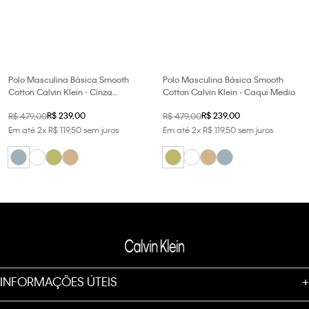
Polo Masculina Básica Smooth
Polo Masculina Básica Smooth
Cotton Calvin Klein - Cinza
Cotton Calvin Klein - Caqui Medio
Azulado
R$
239
,
00
R$
239
,
00
R$
479
,
00
R$
479
,
00
Em até
2
x
R$
119
,
50
sem juros
Em até
2
x
R$
119
,
50
sem juros
INFORMAÇÕES ÚTEIS
+