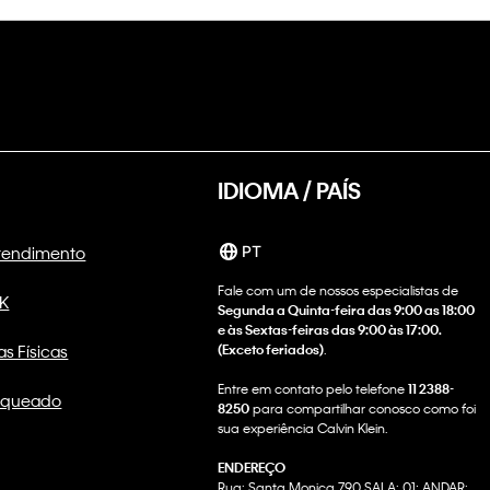
IDIOMA / PAÍS
Atendimento
PT
Fale com um de nossos especialistas de
CK
Segunda a Quinta-feira das 9:00 as 18:00
e às Sextas-feiras das 9:00 às 17:00.
as Físicas
(Exceto feriados)
.
Entre em contato pelo telefone
11 2388-
nqueado
8250
para compartilhar conosco como foi
sua experiência Calvin Klein.
ENDEREÇO
Rua: Santa Monica 790 SALA: 01; ANDAR: