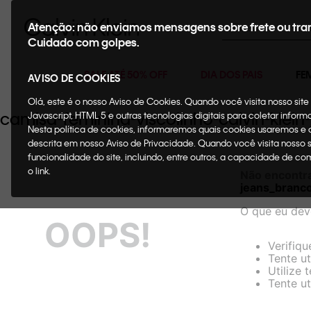
Buscar
Atenção: não enviamos mensagens sobre frete ou tra
Cuidado com golpes.
SALE ATÉ 50% OFF
DIA DOS PAIS
FE
AVISO DE COOKIES
Olá, este é o nosso Aviso de Cookies. Quando você visita nosso si
camisa-feminina-viscolinho-calvin-kl
Javascript, HTML 5 e outras tecnologias digitais para coletar infor
Nesta política de cookies, informaremos quais cookies usaremos e
descrita em nosso Aviso de Privacidade. Quando você visita nosso 
funcionalidade do site, incluindo, entre outros, a capacidade de c
o link.
Não encontr
jeans_branc
O que eu dev
OOPS!
Verifiqu
Tente ut
Utilize 
Tente ut