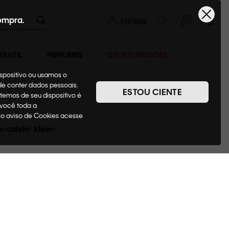
ompra.
ENTRAR
FANTIL
PERFUMES
OPORTUNIDADES
ispositivo ou usamos o
ode conter dados pessoais.
ESTOU CIENTE
temos de seu dispositivo é
 você toda a
sso aviso de Cookies acesse
-calvin-klein-