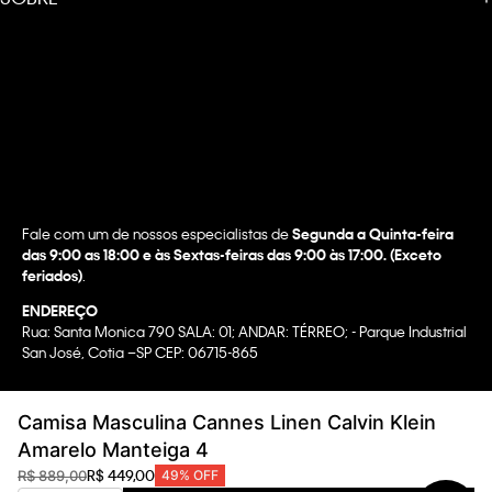
Fale com um de nossos especialistas de
Segunda a Quinta-feira
das 9:00 as 18:00 e às Sextas-feiras das 9:00 às 17:00. (Exceto
feriados)
.
ENDEREÇO
Rua: Santa Monica 790 SALA: 01; ANDAR: TÉRREO; - Parque Industrial
San José, Cotia –SP CEP: 06715-865
Copyright @2022 Calvin Klein. All rights reserved.
Camisa Masculina Cannes Linen Calvin Klein
WBR INDUSTRIA E COMERCIO DE VESTUARIO LTDA.
Amarelo Manteiga 4
CNPJ 07.296.319/0058-90
R$
449
,
00
R$
889
,
00
49%
OFF