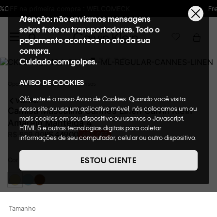
Frete GRÁTIS nas compras acima de R$600
Atenção: não enviamos mensagens
sobre frete ou transportadoras. Todo o
pagamento acontece no ato da sua
compra.
Cuidado com golpes.
AVISO DE COOKIES
Oportunidades
Roupas
Camisas
Olá, este é o nosso Aviso de Cookies. Quando você visita
VOLTAR
nosso site ou usa um aplicativo móvel, nós colocamos um ou
Camisa Masculina Cannes Linen Calvin Klein
mais cookies em seu dispositivo ou usamos o Javascript,
Amarelo Manteiga 4
HTML 5 e outras tecnologias digitais para coletar
R$
449
,
00
R$
889
,
00
49%
OFF
informações de seu computador, celular ou outro dispositivo.
Esta informação pode conter dados pessoais. Nesta política
de cookies, informaremos quais cookies usaremos e quais
ESTOU CIENTE
Cor
AMARELO MANTEIGA
suas funções. A forma como processamos os dados
pessoais que obtemos de seu dispositivo é descrita em
nosso Aviso de Privacidade. Quando você visita nosso site,
consideraremos isso como sua solicitação específica para
fornecer a você toda a funcionalidade do site, incluindo,
Tamanho
entre outros, a capacidade de comprar um item em nossa