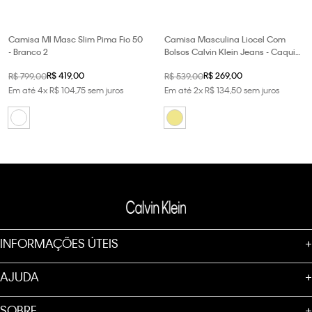
Camisa Ml Masc Slim Pima Fio 50
Camisa Masculina Liocel Com
- Branco 2
Bolsos Calvin Klein Jeans - Caqui
Claro
R$
419
,
00
R$
269
,
00
R$
799
,
00
R$
539
,
00
Em até
4
x
R$
104
,
75
sem juros
Em até
2
x
R$
134
,
50
sem juros
INFORMAÇÕES ÚTEIS
+
AJUDA
+
SOBRE
+