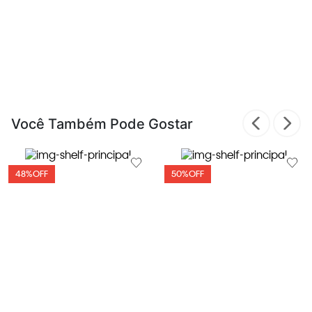
Você Também Pode Gostar
48%
OFF
50%
OFF