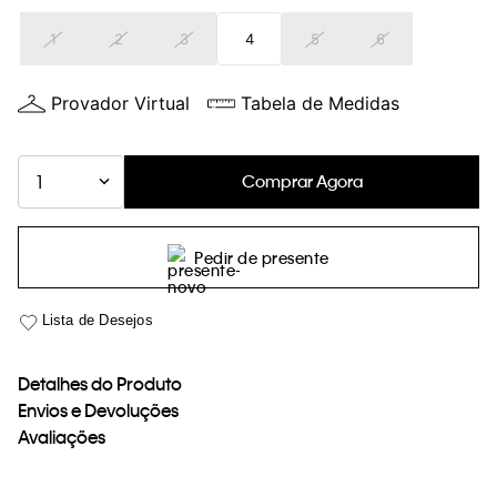
loja virtual. Para maiores informações sobre o nosso aviso de
1
2
3
4
5
6
Cookies acesse o link.
Provador Virtual
Tabela de Medidas
Comprar Agora
1
Pedir de presente
Detalhes do Produto
Envios e Devoluções
Avaliações