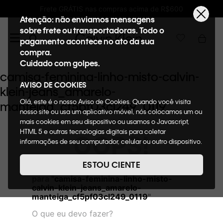
Frete GRÁTIS nas compras acima de R$600
Atenção: não enviamos mensagens
sobre frete ou transportadoras. Todo o
pagamento acontece no ato da sua
compra.
Cuidado com golpes.
camisa-feminina-linho-misto-calvin-
AVISO DE COOKIES
klein-jeans_amarelo-
Olá, este é o nosso Aviso de Cookies. Quando você visita
manteiga_cf5pf03cl249_0119
nosso site ou usa um aplicativo móvel, nós colocamos um ou
mais cookies em seu dispositivo ou usamos o Javascript,
HTML 5 e outras tecnologias digitais para coletar
OOPS!
informações de seu computador, celular ou outro dispositivo.
Esta informação pode conter dados pessoais. Nesta política
de cookies, informaremos quais cookies usaremos e quais
ESTOU CIENTE
Não encontramos nenhum resultado
suas funções. A forma como processamos os dados
para "
camisa-feminina-linho-misto-
pessoais que obtemos de seu dispositivo é descrita em
calvin-klein-jeans_amarelo-
nosso Aviso de Privacidade. Quando você visita nosso site,
manteiga_cf5pf03cl249_0119
"
consideraremos isso como sua solicitação específica para
fornecer a você toda a funcionalidade do site, incluindo,
O que eu devo fazer?
entre outros, a capacidade de comprar um item em nossa