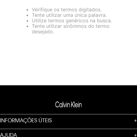
loja virtual. Para maiores informações sobre o nosso aviso de
Verifique os termos digitados.
Cookies acesse o link.
Tente utilizar uma única palavra.
Utilize termos genéricos na busca.
Tente utilizar sinônimos do termo
desejado.
INFORMAÇÕES ÚTEIS
+
AJUDA
+