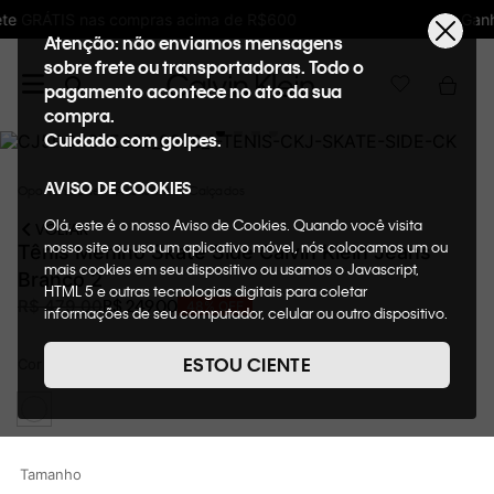
Ganhe 10% de GIFTBACK em todas as compras
Atenção: não enviamos mensagens
sobre frete ou transportadoras. Todo o
pagamento acontece no ato da sua
compra.
Cuidado com golpes.
AVISO DE COOKIES
Oportunidades
Acessórios
Calçados
Olá, este é o nosso Aviso de Cookies. Quando você visita
VOLTAR
nosso site ou usa um aplicativo móvel, nós colocamos um ou
Tênis Menino Skate Side Calvin Klein Jeans
mais cookies em seu dispositivo ou usamos o Javascript,
Branco 2
HTML 5 e outras tecnologias digitais para coletar
R$
249
,
00
R$
479
,
00
48%
OFF
informações de seu computador, celular ou outro dispositivo.
Esta informação pode conter dados pessoais. Nesta política
de cookies, informaremos quais cookies usaremos e quais
ESTOU CIENTE
Cor
BRANCO 2
suas funções. A forma como processamos os dados
pessoais que obtemos de seu dispositivo é descrita em
nosso Aviso de Privacidade. Quando você visita nosso site,
consideraremos isso como sua solicitação específica para
fornecer a você toda a funcionalidade do site, incluindo,
Tamanho
entre outros, a capacidade de comprar um item em nossa