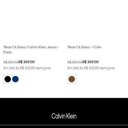
Tênis Ck Basic Calvin Klein Jeans -
Tênis Ck Basic - Cafe
Preto
R$
369
,
00
R$
369
,
00
R$
519
,
00
R$
519
,
00
Em até
3
x
R$
123
,
00
sem juros
Em até
3
x
R$
123
,
00
sem juros