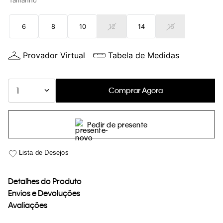
Tamanho
loja virtual. Para maiores informações sobre o nosso aviso de
Cookies acesse o link.
6
8
10
12
14
16
Provador Virtual
Tabela de Medidas
Comprar Agora
1
Pedir de presente
Detalhes do Produto
Envios e Devoluções
Avaliações