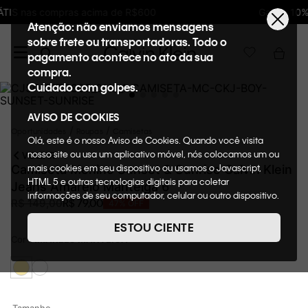
Ganhe 10% de GIFTBACK em todas as compras
Atenção: não enviamos mensagens
sobre frete ou transportadoras. Todo o
pagamento acontece no ato da sua
compra.
Cuidado com golpes.
AVISO DE COOKIES
Oportunidades
Roupas
Camisetas
Olá, este é o nosso Aviso de Cookies. Quando você visita
nosso site ou usa um aplicativo móvel, nós colocamos um ou
VOLTAR
mais cookies em seu dispositivo ou usamos o Javascript,
Camiseta Menino Sunset & Sunrise Calvin Klein
HTML 5 e outras tecnologias digitais para coletar
Jeans Amarelo Manteiga 6
informações de seu computador, celular ou outro dispositivo.
R$
79
,
00
R$
149
,
00
47%
OFF
Esta informação pode conter dados pessoais. Nesta política
de cookies, informaremos quais cookies usaremos e quais
ESTOU CIENTE
suas funções. A forma como processamos os dados
Cor
AMARELO MANTEIGA
pessoais que obtemos de seu dispositivo é descrita em
nosso Aviso de Privacidade. Quando você visita nosso site,
consideraremos isso como sua solicitação específica para
fornecer a você toda a funcionalidade do site, incluindo,
entre outros, a capacidade de comprar um item em nossa