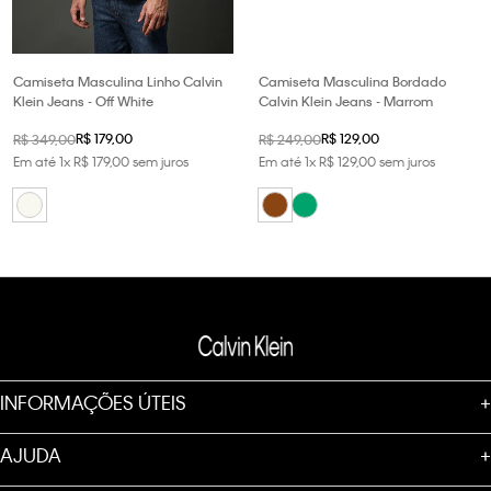
Camiseta Masculina Linho Calvin
Camiseta Masculina Bordado
Klein Jeans - Off White
Calvin Klein Jeans - Marrom
R$
179
,
00
R$
129
,
00
R$
349
,
00
R$
249
,
00
Em até
1
x
R$
179
,
00
sem juros
Em até
1
x
R$
129
,
00
sem juros
INFORMAÇÕES ÚTEIS
+
AJUDA
+