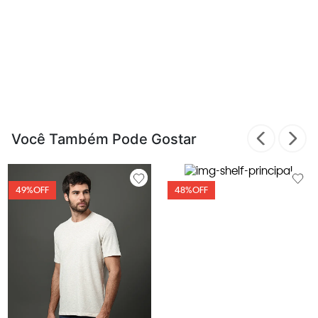
Você Também Pode Gostar
49%
OFF
48%
OFF