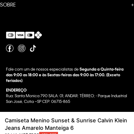
SOBRE
+
Fale com um de nossos especialistas de
Segunda a Quinta-feira
das 9:00 as 18:00 e às Sextas-feiras das 9:00 às 17:00. (Exceto
feriados)
.
ENDEREÇO
Rua: Santa Monica 790 SALA: 01; ANDAR: TÉRREO; - Parque Industrial
San José, Cotia –SP CEP: 06715-865
Copyright @2022 Calvin Klein. All rights reserved.
Camiseta Menino Sunset & Sunrise Calvin Klein
WBR INDUSTRIA E COMERCIO DE VESTUARIO LTDA.
Jeans Amarelo Manteiga 6
CNPJ 07.296.319/0058-90