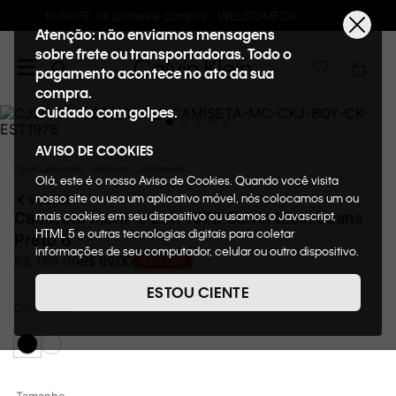
Frete GRÁTIS nas compras acima de R$600
Atenção: não enviamos mensagens
sobre frete ou transportadoras. Todo o
pagamento acontece no ato da sua
compra.
Cuidado com golpes.
AVISO DE COOKIES
Oportunidades
Roupas
Camisetas
Olá, este é o nosso Aviso de Cookies. Quando você visita
nosso site ou usa um aplicativo móvel, nós colocamos um ou
VOLTAR
mais cookies em seu dispositivo ou usamos o Javascript,
Camiseta Menino Est. 1978 Calvin Klein Jeans
HTML 5 e outras tecnologias digitais para coletar
Preto 6
informações de seu computador, celular ou outro dispositivo.
R$
89
,
00
R$
169
,
00
47%
OFF
Esta informação pode conter dados pessoais. Nesta política
de cookies, informaremos quais cookies usaremos e quais
ESTOU CIENTE
suas funções. A forma como processamos os dados
Cor
Preto
pessoais que obtemos de seu dispositivo é descrita em
nosso Aviso de Privacidade. Quando você visita nosso site,
consideraremos isso como sua solicitação específica para
fornecer a você toda a funcionalidade do site, incluindo,
entre outros, a capacidade de comprar um item em nossa