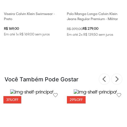
Viseira Calvin Klein Swimwear -
Polo Manga Longa Calvin Klein
Preto
Jeans Regular Premium - Militar
R$ 169,00
R$ 279,00
R$ 399,00
Em até
1
x
R$
169
,
00
sem juros
Em até
2
x
R$
139
,
50
sem juros
Você Também Pode Gostar
31%
OFF
29%
OFF