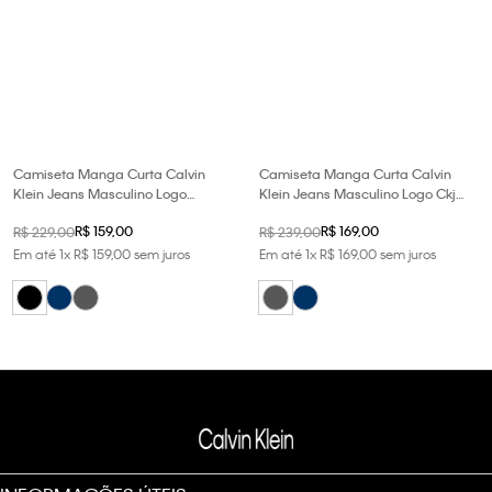
Camiseta Manga Curta Calvin
Camiseta Manga Curta Calvin
Klein Jeans Masculino Logo
Klein Jeans Masculino Logo Ckj
Est.1978 - Preto
Pigmento - Chumbo
R$
159
,
00
R$
169
,
00
R$
229
,
00
R$
239
,
00
Em até
1
x
R$
159
,
00
sem juros
Em até
1
x
R$
169
,
00
sem juros