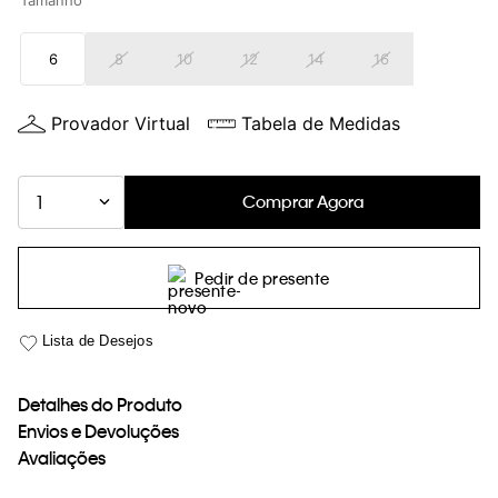
Tamanho
loja virtual. Para maiores informações sobre o nosso aviso de
Cookies acesse o link.
6
8
10
12
14
16
Provador Virtual
Tabela de Medidas
Comprar Agora
1
Pedir de presente
Detalhes do Produto
Envios e Devoluções
Avaliações