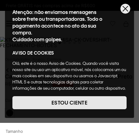
$600
Ganhe 10% de GIFTBACK em todas as c
Atenção: não enviamos mensagens
sobre frete ou transportadoras. Todo o
pagamento acontece no ato da sua
compra.
Cuidado com golpes.
AVISO DE COOKIES
Oportunidades
Roupas
Camisas
Olá, este é o nosso Aviso de Cookies. Quando você visita
nosso site ou usa um aplicativo móvel, nós colocamos um ou
VOLTAR
mais cookies em seu dispositivo ou usamos o Javascript,
Camisa Ck Overshirt Fechamento Botões Preto
HTML 5 e outras tecnologias digitais para coletar
R$
599
,
00
R$
1
.
190
,
00
50%
OFF
informações de seu computador, celular ou outro dispositivo.
Esta informação pode conter dados pessoais. Nesta política
Cor
de cookies, informaremos quais cookies usaremos e quais
Preto
ESTOU CIENTE
suas funções. A forma como processamos os dados
pessoais que obtemos de seu dispositivo é descrita em
nosso Aviso de Privacidade. Quando você visita nosso site,
consideraremos isso como sua solicitação específica para
Tamanho
fornecer a você toda a funcionalidade do site, incluindo,
entre outros, a capacidade de comprar um item em nossa