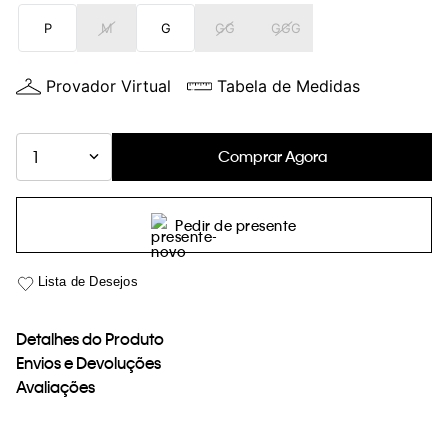
loja virtual. Para maiores informações sobre o nosso aviso de
P
M
G
GG
GGG
Cookies acesse o link.
Provador Virtual
Tabela de Medidas
Comprar Agora
1
Pedir de presente
Detalhes do Produto
Envios e Devoluções
Avaliações