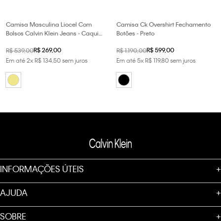
Camisa Masculina Liocel Com
Camisa Ck Overshirt Fechamento
Bolsos Calvin Klein Jeans - Caqui
Botões - Preto
Claro
R$
269
,
00
R$
599
,
00
R$
539
,
00
R$
1
.
190
,
00
Em até
2
x
R$
134
,
50
sem juros
Em até
5
x
R$
119
,
80
sem juros
INFORMAÇÕES ÚTEIS
+
AJUDA
+
SOBRE
+