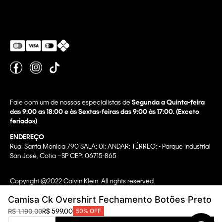
Fale com um de nossos especialistas de
Segunda a Quinta-feira
das 9:00 as 18:00 e às Sextas-feiras das 9:00 às 17:00. (Exceto
feriados)
.
ENDEREÇO
Rua: Santa Monica 790 SALA: 01; ANDAR: TÉRREO; - Parque Industrial
San José, Cotia –SP CEP: 06715-865
Copyright @2022 Calvin Klein. All rights reserved.
WBR INDUSTRIA E COMERCIO DE VESTUARIO LTDA.
Camisa Ck Overshirt Fechamento Botões Preto
CNPJ 07.296.319/0058-90
R$
599
,
00
R$
1
.
190
,
00
50%
OFF
CA Transparency In Supply Chain & UK Modern Slavery Statement |