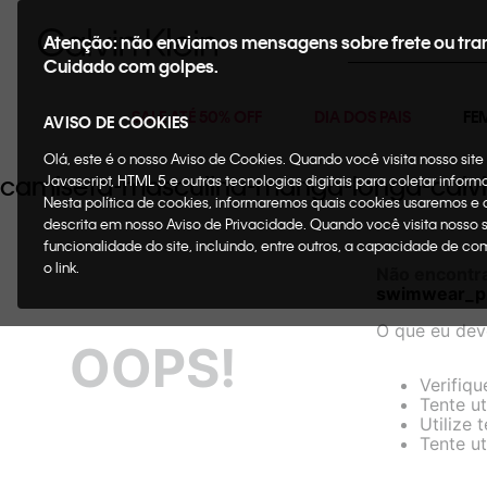
Buscar
Atenção: não enviamos mensagens sobre frete ou tra
Cuidado com golpes.
SALE ATÉ 50% OFF
DIA DOS PAIS
FE
AVISO DE COOKIES
Olá, este é o nosso Aviso de Cookies. Quando você visita nosso si
camiseta-masculina-manga-longa-calv
Javascript, HTML 5 e outras tecnologias digitais para coletar infor
Nesta política de cookies, informaremos quais cookies usaremos e
descrita em nosso Aviso de Privacidade. Quando você visita nosso 
funcionalidade do site, incluindo, entre outros, a capacidade de c
o link.
Não encontr
swimwear_p
O que eu dev
OOPS!
Verifiqu
Tente ut
Utilize 
Tente ut