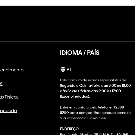
IDIOMA / PAÍS
Atendimento
PT
Fale com um de nossos especialistas de
CK
Segunda a Quinta-feira das 9:00 as 18:00
e às Sextas-feiras das 9:00 às 17:00.
as Físicas
(Exceto feriados)
.
Entre em contato pelo telefone
11 2388-
nqueado
8250
para compartilhar conosco como foi
sua experiência Calvin Klein.
ENDEREÇO
Rua: Santa Monica 790 SALA: 01; ANDAR: