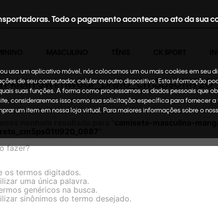
nsportadoras. Todo o pagamento acontece no ato da sua c
MININO
MASCULINO
TÊNIS
CK SPORT
IN
te ou usa um aplicativo móvel, nós colocamos um ou mais cookies em seu d
in-klein-swimwear_preto_cm5ps01tl920
mações de seu computador, celular ou outro dispositivo. Esta informação p
 quais suas funções. A forma como processamos os dados pessoais que ob
site, consideraremos isso como sua solicitação específica para fornecer a
omprar um item em nossa loja virtual. Para maiores informações sobre o no
amos nenhum resultado para "
camiseta-masculina-manga
reto_cm5ps01tl920_0987
"
o fazer?
e os termos digitados.
ilizar uma única palavra.
termos genéricos na busca.
ilizar sinônimos do termo desejado.