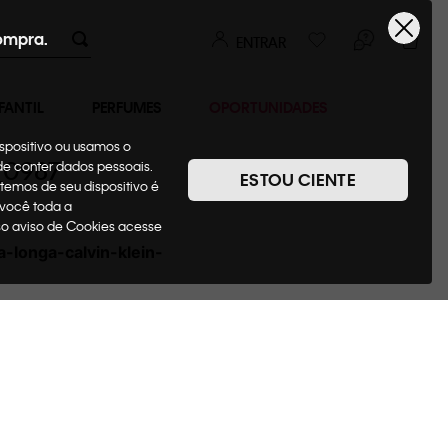
ompra.
ENTRAR
FANTIL
PERFUMES
OPORTUNIDADES
ispositivo ou usamos o
_0987
ode conter dados pessoais.
ESTOU CIENTE
temos de seu dispositivo é
 você toda a
sso aviso de Cookies acesse
-longa-calvin-klein-