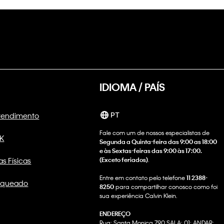
IDIOMA / PAÍS
Atendimento
PT
Fale com um de nossos especialistas de
CK
Segunda a Quinta-feira das 9:00 as 18:00
e às Sextas-feiras das 9:00 às 17:00.
as Físicas
(Exceto feriados)
.
Entre em contato pelo telefone
11 2388-
nqueado
8250
para compartilhar conosco como foi
sua experiência Calvin Klein.
ENDEREÇO
Rua: Santa Monica 790 SALA: 01; ANDAR: