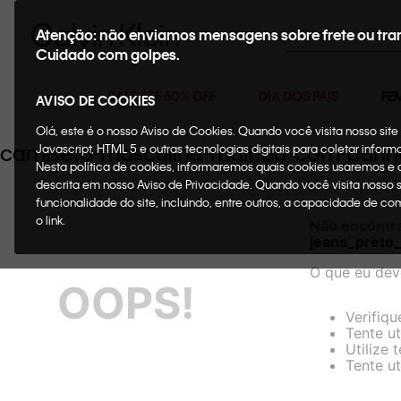
Buscar
Atenção: não enviamos mensagens sobre frete ou tra
Cuidado com golpes.
SALE ATÉ 50% OFF
DIA DOS PAIS
FE
AVISO DE COOKIES
Olá, este é o nosso Aviso de Cookies. Quando você visita nosso si
camiseta-masculina-malhao-com-punho
Javascript, HTML 5 e outras tecnologias digitais para coletar infor
Nesta política de cookies, informaremos quais cookies usaremos e
descrita em nosso Aviso de Privacidade. Quando você visita nosso 
funcionalidade do site, incluindo, entre outros, a capacidade de c
o link.
Não encontr
jeans_pret
O que eu dev
OOPS!
Verifiqu
Tente ut
Utilize 
Tente ut