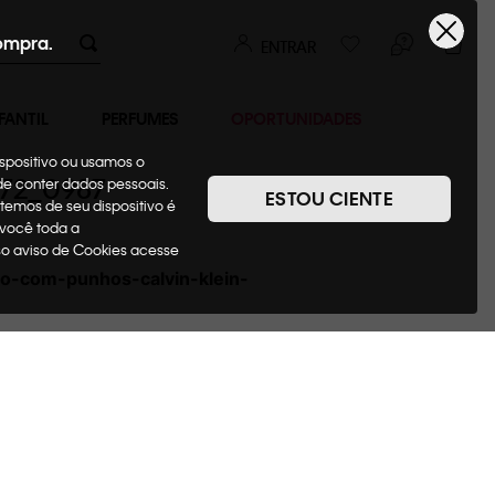
ompra.
ENTRAR
FANTIL
PERFUMES
OPORTUNIDADES
ispositivo ou usamos o
872_0987
ode conter dados pessoais.
ESTOU CIENTE
temos de seu dispositivo é
 você toda a
sso aviso de Cookies acesse
o-com-punhos-calvin-klein-