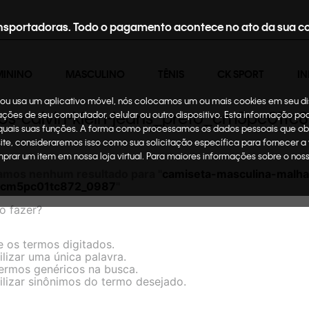
nsportadoras. Todo o pagamento acontece no ato da sua c
MININO
MASCULINO
TÊNIS
CK SPORT
IN
te ou usa um aplicativo móvel, nós colocamos um ou mais cookies em seu d
s-calvin-klein-jeans_preto_cm5pc01tc
mações de seu computador, celular ou outro dispositivo. Esta informação p
 quais suas funções. A forma como processamos os dados pessoais que ob
site, consideraremos isso como sua solicitação específica para fornecer a
omprar um item em nossa loja virtual. Para maiores informações sobre o no
amos nenhum resultado para "
camiseta-masculina-malha
o_cm5pc01tc872_0987
"
o fazer?
e os termos digitados.
ilizar uma única palavra.
termos genéricos na busca.
ilizar sinônimos do termo desejado.