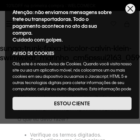
pra : WELCOMECK
Frete GRÁTIS nas compras
Atenção: não enviamos mensagens sobre
frete ou transportadoras. Todo o
pagamento acontece no ato da sua
compra.
Cuidado com golpes.
sunga-trunk-faixa-bicolor-calvin-klein-
AVISO DE COOKIES
swimwear_marinho_cm5pssui2163_059
Olá, este é o nosso Aviso de Cookies. Quando você visita nosso
site ou usa um aplicativo móvel, nós colocamos um ou mais
OOPS!
cookies em seu dispositivo ou usamos o Javascript, HTML 5 e
outras tecnologias digitais para coletar informações de seu
computador, celular ou outro dispositivo. Esta informação pode
conter dados pessoais. Nesta política de cookies,
Não encontramos nenhum resultado para
informaremos quais cookies usaremos e quais suas funções. A
"
sunga-trunk-faixa-bicolor-calvin-klein-
ESTOU CIENTE
forma como processamos os dados pessoais que obtemos de
swimwear_marinho_cm5pssui2163_0598
"
seu dispositivo é descrita em nosso Aviso de Privacidade.
O que eu devo fazer?
Quando você visita nosso site, consideraremos isso como sua
solicitação específica para fornecer a você toda a
funcionalidade do site, incluindo, entre outros, a capacidade
Verifique os termos digitados.
de comprar um item em nossa loja virtual. Para maiores