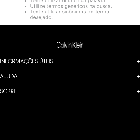
Tente utilizar uma única palavra.
informações sobre o nosso aviso de Cookies acesse o link.
Utilize termos genéricos na busca.
Tente utilizar sinônimos do termo
desejado.
INFORMAÇÕES ÚTEIS
+
AJUDA
+
SOBRE
+