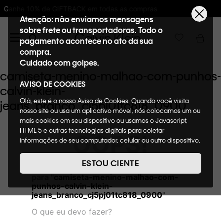
 todas as compras
10%OFF na primeira com
Atenção: não enviamos mensagens
sobre frete ou transportadoras. Todo o
pagamento acontece no ato da sua
compra.
Cuidado com golpes.
camiseta-menino-malhao-com-punhos-
AVISO DE COOKIES
calvin-klein-
Olá, este é o nosso Aviso de Cookies. Quando você visita
jeans_branco_cj5pj01tc818_0900
nosso site ou usa um aplicativo móvel, nós colocamos um ou
mais cookies em seu dispositivo ou usamos o Javascript,
HTML 5 e outras tecnologias digitais para coletar
OOPS!
informações de seu computador, celular ou outro dispositivo.
Esta informação pode conter dados pessoais. Nesta política
de cookies, informaremos quais cookies usaremos e quais
ESTOU CIENTE
Não encontramos nenhum resultado
suas funções. A forma como processamos os dados
para "
camiseta-menino-malhao-com-
pessoais que obtemos de seu dispositivo é descrita em
punhos-calvin-klein-
nosso Aviso de Privacidade. Quando você visita nosso site,
jeans_branco_cj5pj01tc818_0900
"
consideraremos isso como sua solicitação específica para
fornecer a você toda a funcionalidade do site, incluindo,
O que eu devo fazer?
entre outros, a capacidade de comprar um item em nossa