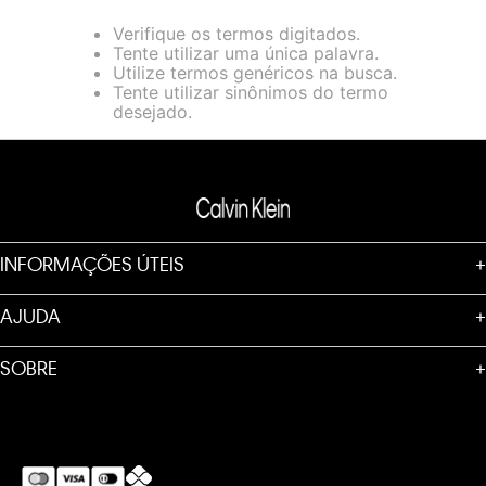
loja virtual. Para maiores informações sobre o nosso aviso de
Verifique os termos digitados.
Cookies acesse o link.
Tente utilizar uma única palavra.
Utilize termos genéricos na busca.
Tente utilizar sinônimos do termo
desejado.
INFORMAÇÕES ÚTEIS
+
AJUDA
+
SOBRE
+