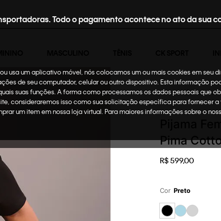
nsportadoras. Todo o pagamento acontece no ato da sua c
MININO
MASCULINO
TÊNIS
CK SPORT
IN
te ou usa um aplicativo móvel, nós colocamos um ou mais cookies em seu d
mações de seu computador, celular ou outro dispositivo. Esta informação p
 quais suas funções. A forma como processamos os dados pessoais que ob
Feminino
Underwear
site, consideraremos isso como sua solicitação específica para fornecer a
omprar um item em nossa loja virtual. Para maiores informações sobre o no
Pijama Fem
Pima Cotto
R$
599
,
00
Cor
Preto