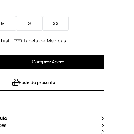
M
G
GG
tual
Tabela de Medidas
Comprar Agora
Pedir de presente
duto
ões