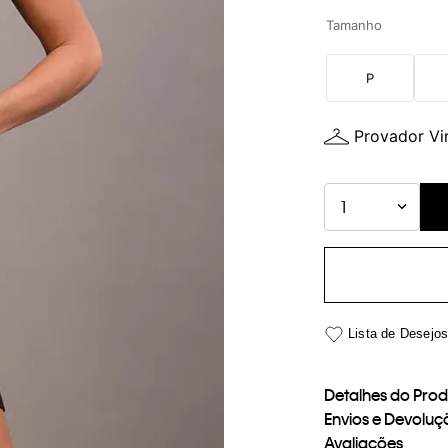
Tamanho
P
Provador Vir
1
Detalhes do Pro
Envios e Devoluç
Avaliações