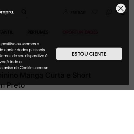
ompra.
ENTRAR
FANTIL
PERFUMES
OPORTUNIDADES
ispositivo ou usamos o
ode conter dados pessoais.
ESTOU CIENTE
temos de seu dispositivo é
Pijamas
 você toda a
sso aviso de Cookies acesse
inino Manga Curta e Short
n Preto