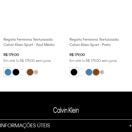
Regata Feminina Texturizada
Regata Feminina Texturizada
Calvin Klein Sport - Azul Médio
Calvin Klein Sport - Preto
R$
179
,
00
R$
179
,
00
Em até
1
x
R$
179
,
00
sem juros
Em até
1
x
R$
179
,
00
sem juros
+
+
INFORMAÇÕES ÚTEIS
+