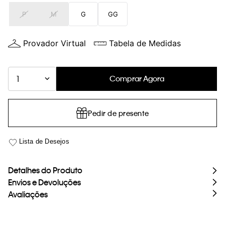
loja virtual. Para maiores informações sobre o nosso aviso de
P
M
G
GG
Cookies acesse o link.
Provador Virtual
Tabela de Medidas
Comprar Agora
1
Pedir de presente
Detalhes do Produto
Envios e Devoluções
Avaliações