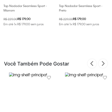
Top Nadador Seamless Sport -
Top Nadador Seamless Sport -
Marrom
Preto
R$ 179,00
R$ 179,00
R$ 229,00
R$ 229,00
Em até
1
x
R$
179
,
00
sem juros
Em até
1
x
R$
179
,
00
sem juros
Você Também Pode Gostar