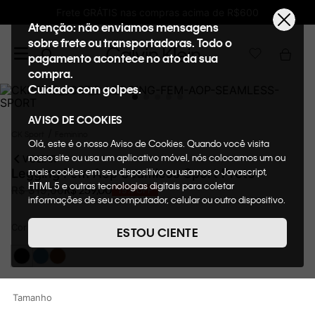
ÁTIS nas compras acima de R$600
Ganhe 10%
Atenção: não enviamos mensagens
sobre frete ou transportadoras. Todo o
pagamento acontece no ato da sua
compra.
Cuidado com golpes.
AVISO DE COOKIES
CK Sport
Feminino
Olá, este é o nosso Aviso de Cookies. Quando você visita
nosso site ou usa um aplicativo móvel, nós colocamos um ou
VOLTAR
mais cookies em seu dispositivo ou usamos o Javascript,
Legging Fem Aop Seamless Sport Preto
HTML 5 e outras tecnologias digitais para coletar
R$
259
,
00
R$
319
,
00
19%
OFF
informações de seu computador, celular ou outro dispositivo.
Esta informação pode conter dados pessoais. Nesta política
Cor
de cookies, informaremos quais cookies usaremos e quais
Preto
ESTOU CIENTE
suas funções. A forma como processamos os dados
pessoais que obtemos de seu dispositivo é descrita em
nosso Aviso de Privacidade. Quando você visita nosso site,
consideraremos isso como sua solicitação específica para
Tamanho
fornecer a você toda a funcionalidade do site, incluindo,
entre outros, a capacidade de comprar um item em nossa