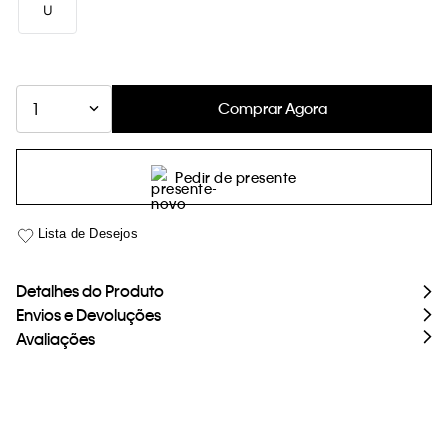
U
loja virtual. Para maiores informações sobre o nosso aviso de
Cookies acesse o link.
Comprar Agora
1
Pedir de presente
Detalhes do Produto
Envios e Devoluções
Avaliações