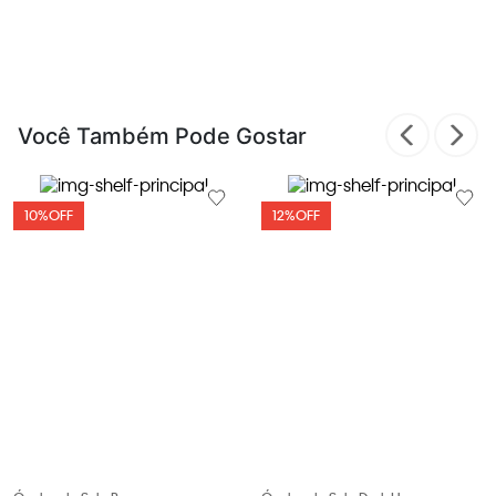
Você Também Pode Gostar
10%
OFF
12%
OFF