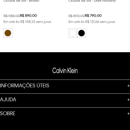
Óculos de Sol - Brown
Óculos de Sol - Dark Havana
R$
890
,
00
R$
790
,
00
R$
988
,
00
R$
893
,
00
Em até
6
x
R$
148
,
33
sem juros
Em até
6
x
R$
131
,
66
sem juros
INFORMAÇÕES ÚTEIS
+
AJUDA
+
SOBRE
+