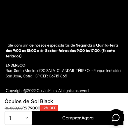
Fale com um de nossos especialistas de
Segunda a Quinta-feira
das 9:00 as 18:00 e às Sextas-feiras das 9:00 às 17:00. (Exceto
feriados)
.
ENDEREÇO
Rua: Santa Monica 790 SALA: 01; ANDAR: TÉRREO; - Parque Industrial
San José, Cotia –SP CEP: 06715-865
Copyright @2022 Calvin Klein. All rights reserved.
WBR INDUSTRIA E COMERCIO DE VESTUARIO LTDA.
Óculos de Sol Black
CNPJ 07.296.319/0058-90
R$
790
,
00
R$
893
,
00
12%
OFF
CA Transparency In Supply Chain & UK Modern Slavery Statement |
Comprar Agora
1
Privacy Policy | Terms & Conditions