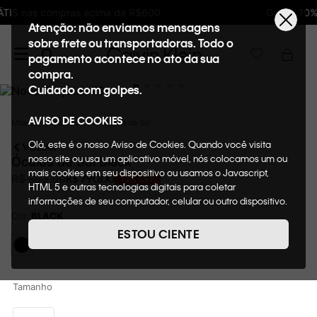
Ganhe 10% de GIFTBACK em todas as compras
Atenção: não enviamos mensagens
sobre frete ou transportadoras. Todo o
pagamento acontece no ato da sua
compra.
Cuidado com golpes.
AVISO DE COOKIES
Masculino
Acessórios
Óculos de Sol
Olá, este é o nosso Aviso de Cookies. Quando você visita
VOLTAR
nosso site ou usa um aplicativo móvel, nós colocamos um ou
Óculos de Sol Black
mais cookies em seu dispositivo ou usamos o Javascript,
R$
790
,
00
R$
893
,
00
12%
OFF
HTML 5 e outras tecnologias digitais para coletar
informações de seu computador, celular ou outro dispositivo.
Esta informação pode conter dados pessoais. Nesta política
Cor
BLACK
de cookies, informaremos quais cookies usaremos e quais
ESTOU CIENTE
suas funções. A forma como processamos os dados
pessoais que obtemos de seu dispositivo é descrita em
nosso Aviso de Privacidade. Quando você visita nosso site,
consideraremos isso como sua solicitação específica para
Tamanho
fornecer a você toda a funcionalidade do site, incluindo,
entre outros, a capacidade de comprar um item em nossa