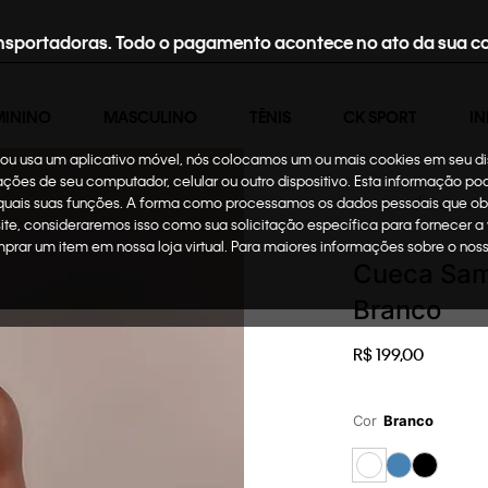
nsportadoras. Todo o pagamento acontece no ato da sua c
MININO
MASCULINO
TÊNIS
CK SPORT
IN
te ou usa um aplicativo móvel, nós colocamos um ou mais cookies em seu d
mações de seu computador, celular ou outro dispositivo. Esta informação p
 quais suas funções. A forma como processamos os dados pessoais que ob
Masculino
Underwea
site, consideraremos isso como sua solicitação específica para fornecer a
omprar um item em nossa loja virtual. Para maiores informações sobre o no
Cueca Sam
Branco
R$
199
,
00
Cor
Branco