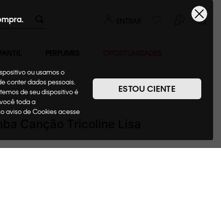
ompra.
ENTRAR
FANTIL
PERFUMES
OPORTUNIDADES
ispositivo ou usamos o
ode conter dados pessoais.
ESTOU CIENTE
temos de seu dispositivo é
r
Cuecas
 você toda a
sso aviso de Cookies acesse
ba Canção Tricoline Lisa