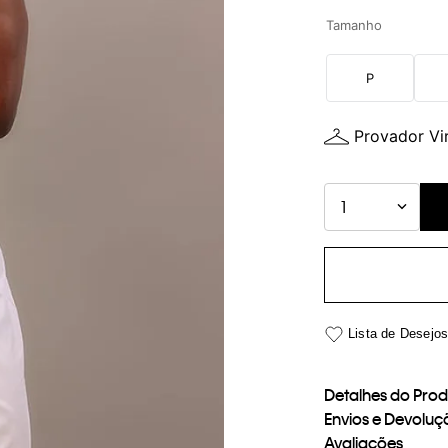
Tamanho
P
Provador Vir
1
Detalhes do Pro
Envios e Devoluç
Avaliações