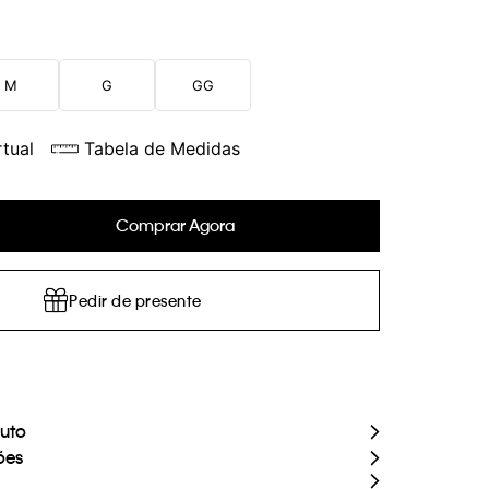
M
G
GG
tual
Tabela de Medidas
Comprar Agora
Pedir de presente
duto
ões