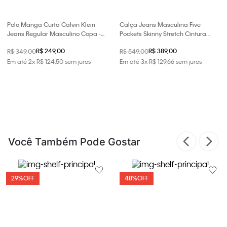
Polo Manga Curta Calvin Klein
Calça Jeans Masculina Five
Jeans Regular Masculino Copa -
Pockets Skinny Stretch Cintura
Marinho
Baixa Calvin Klein Jeans - Azul
R$ 249,00
R$ 389,00
R$ 349,00
R$ 549,00
Médio
Em até
2
x
R$
124
,
50
sem juros
Em até
3
x
R$
129
,
66
sem juros
Você Também Pode Gostar
29%
OFF
48%
OFF