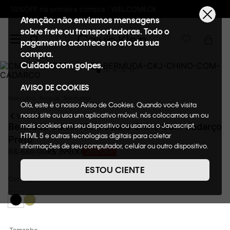
Frete GRÁTIS nas compras acima de R$600
Atenção: não enviamos mensagens
sobre frete ou transportadoras. Todo o
pagamento acontece no ato da sua
compra.
Cuidado com golpes.
AVISO DE COOKIES
Masculino
Roupas
Bermudas
Olá, este é o nosso Aviso de Cookies. Quando você visita
nosso site ou usa um aplicativo móvel, nós colocamos um ou
VOLTAR
mais cookies em seu dispositivo ou usamos o Javascript,
Bermuda Calvin Klein Jeans Chino Com Cadarço
HTML 5 e outras tecnologias digitais para coletar
Preto
informações de seu computador, celular ou outro dispositivo.
R$
399
,
00
R$
559
,
00
29%
OFF
Esta informação pode conter dados pessoais. Nesta política
de cookies, informaremos quais cookies usaremos e quais
ESTOU CIENTE
suas funções. A forma como processamos os dados
Cor
Preto
pessoais que obtemos de seu dispositivo é descrita em
nosso Aviso de Privacidade. Quando você visita nosso site,
consideraremos isso como sua solicitação específica para
fornecer a você toda a funcionalidade do site, incluindo,
entre outros, a capacidade de comprar um item em nossa