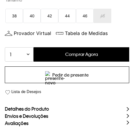
Tamanho
loja virtual. Para maiores informações sobre o nosso aviso de
Cookies acesse o link.
38
40
42
44
46
48
Provador Virtual
Tabela de Medidas
Comprar Agora
1
Pedir de presente
Detalhes do Produto
Envios e Devoluções
Avaliações