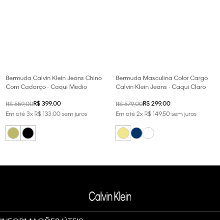
Bermuda Calvin Klein Jeans Chino
Bermuda Masculina Color Cargo
Com Cadarço - Caqui Medio
Calvin Klein Jeans - Caqui Claro
R$
399
,
00
R$
299
,
00
R$
559
,
00
R$
579
,
00
Em até
3
x
R$
133
,
00
sem juros
Em até
2
x
R$
149
,
50
sem juros