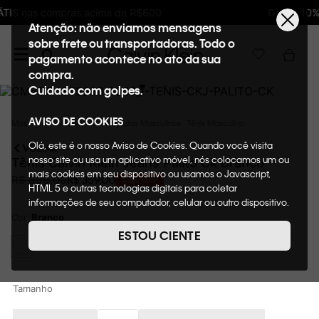
Ganhe 10% de GIFTBACK em todas as compras
Atenção: não enviamos mensagens
sobre frete ou transportadoras. Todo o
pagamento acontece no ato da sua
compra.
Cuidado com golpes.
AVISO DE COOKIES
Masculino
Acessórios
Calçados Masculinos
Tênis Masculino
Olá, este é o nosso Aviso de Cookies. Quando você visita
VOLTAR
nosso site ou usa um aplicativo móvel, nós colocamos um ou
Tênis Calvin Klein Jeans Palito Ck Branco
mais cookies em seu dispositivo ou usamos o Javascript,
R$
359
,
00
R$
699
,
00
49%
OFF
HTML 5 e outras tecnologias digitais para coletar
informações de seu computador, celular ou outro dispositivo.
Esta informação pode conter dados pessoais. Nesta política
Cor
Branco
de cookies, informaremos quais cookies usaremos e quais
ESTOU CIENTE
suas funções. A forma como processamos os dados
pessoais que obtemos de seu dispositivo é descrita em
nosso Aviso de Privacidade. Quando você visita nosso site,
consideraremos isso como sua solicitação específica para
Tamanho
fornecer a você toda a funcionalidade do site, incluindo,
entre outros, a capacidade de comprar um item em nossa