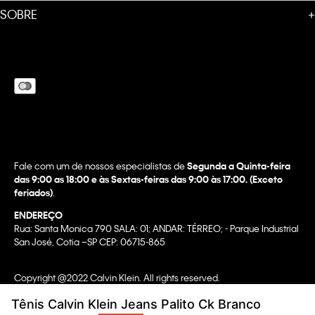
SOBRE
+
Fale com um de nossos especialistas de
Segunda a Quinta-feira
das 9:00 as 18:00 e às Sextas-feiras das 9:00 às 17:00. (Exceto
feriados)
.
ENDEREÇO
Rua: Santa Monica 790 SALA: 01; ANDAR: TÉRREO; - Parque Industrial
San José, Cotia –SP CEP: 06715-865
Copyright @2022 Calvin Klein. All rights reserved.
WBR INDUSTRIA E COMERCIO DE VESTUARIO LTDA.
Tênis Calvin Klein Jeans Palito Ck Branco
CNPJ 07.296.319/0058-90