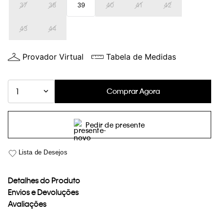
37
38
39
40
41
42
loja virtual. Para maiores informações sobre o nosso aviso de
Cookies acesse o link.
43
44
Provador Virtual
Tabela de Medidas
Comprar Agora
1
Pedir de presente
Detalhes do Produto
Envios e Devoluções
Avaliações