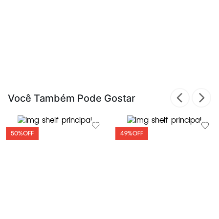
Você Também Pode Gostar
50%
OFF
49%
OFF