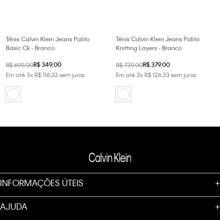
Tênis Calvin Klein Jeans Palito
Tênis Calvin Klein Jeans Palito
Basic Ck - Branco
Knitting Layers - Branco
R$
349
,
00
R$
379
,
00
R$
699
,
00
R$
739
,
00
Em até
3
x
R$
116
,
33
sem juros
Em até
3
x
R$
126
,
33
sem juros
INFORMAÇÕES ÚTEIS
+
AJUDA
+