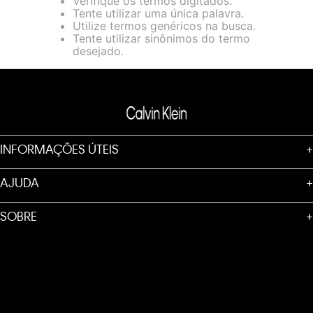
Verifique os termos digitados.
loja virtual. Para maiores informações sobre o nosso aviso de
Tente utilizar uma única palavra.
Cookies acesse o link.
Utilize termos genéricos na busca.
Tente utilizar sinônimos do termo
desejado.
INFORMAÇÕES ÚTEIS
+
AJUDA
+
SOBRE
+