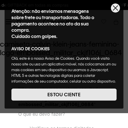
s compras
10%OFF na primeira compra : WE
Atenção: não enviamos mensagens
sobre frete ou transportadoras. Todo o
pagamento acontece no ato da sua
compra.
Cuidado com golpes.
camiseta-calvin-klein-jeans-feminino-
AVISO DE COOKIES
logo-embossed_militar_ckjf106j_0684
Olá, este é o nosso Aviso de Cookies. Quando você visita
nosso site ou usa um aplicativo móvel, nós colocamos um ou
OOPS!
mais cookies em seu dispositivo ou usamos o Javascript,
HTML 5 e outras tecnologias digitais para coletar
informações de seu computador, celular ou outro dispositivo.
Esta informação pode conter dados pessoais. Nesta política
Não encontramos nenhum resultado
de cookies, informaremos quais cookies usaremos e quais
para "
camiseta-calvin-klein-jeans-
ESTOU CIENTE
suas funções. A forma como processamos os dados
feminino-logo-
pessoais que obtemos de seu dispositivo é descrita em
embossed_militar_ckjf106j_0684
"
nosso Aviso de Privacidade. Quando você visita nosso site,
O que eu devo fazer?
consideraremos isso como sua solicitação específica para
fornecer a você toda a funcionalidade do site, incluindo,
entre outros, a capacidade de comprar um item em nossa