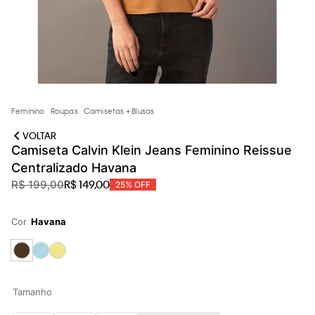
Feminino
Roupas
Camisetas + Blusas
VOLTAR
Camiseta Calvin Klein Jeans Feminino Reissue
Centralizado Havana
R$
149
,
00
R$
199
,
00
25%
OFF
Cor
Havana
Tamanho