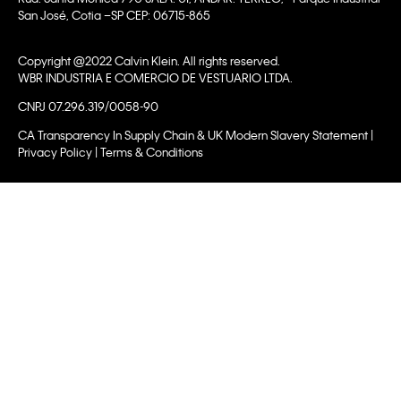
San José, Cotia –SP CEP: 06715-865
Copyright @2022 Calvin Klein. All rights reserved.
WBR INDUSTRIA E COMERCIO DE VESTUARIO LTDA.
CNPJ 07.296.319/0058-90
CA Transparency In Supply Chain & UK Modern Slavery Statement |
Privacy Policy | Terms & Conditions