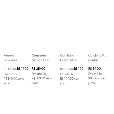
Regata
Camiseta
Camiseta
Calcinha Fio
Feminina
Manga Curta
Calvin Klein
Dental
Ribana Logo
Feminina Logo
Feminina Logo
Heritage
R$ 149,00
R$ 219,00
R$ 149,00
R$ 89,00
R$ 199,00
R$ 279,00
Bordado
Calvin Klein
Embossed
Cotton - Off
Calvin Klein -
Bordado -
Em até
2
x
Bordado -
White
Em até
1
x
Em até
1
x
Em até
1
x
Branco 2
Bordo
R$
109
,
50
sem
Verde Médio
R$
89
,
00
sem
R$
149
,
00
sem
R$
149
,
00
sem
juros
juros
juros
juros