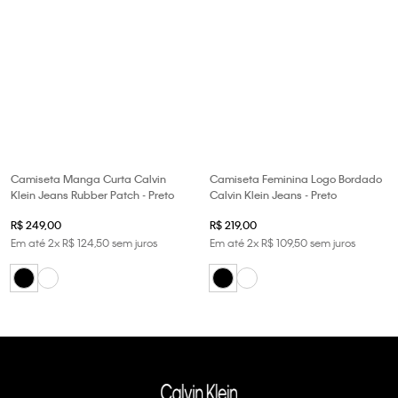
Camiseta Manga Curta Calvin
Camiseta Feminina Logo Bordado
Klein Jeans Rubber Patch - Preto
Calvin Klein Jeans - Preto
R$
249
,
00
R$
219
,
00
Em até
2
x
R$
124
,
50
sem juros
Em até
2
x
R$
109
,
50
sem juros