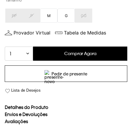
Tamanho
loja virtual. Para maiores informações sobre o nosso aviso de
Cookies acesse o link.
PP
P
M
G
GG
Provador Virtual
Tabela de Medidas
Comprar Agora
1
Pedir de presente
Detalhes do Produto
Envios e Devoluções
Avaliações