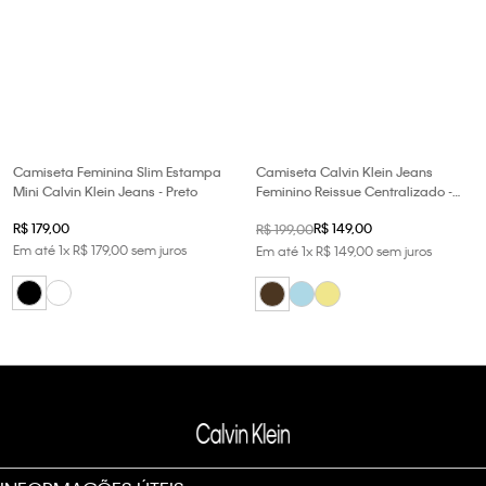
Camiseta Feminina Slim Estampa
Camiseta Calvin Klein Jeans
Mini Calvin Klein Jeans - Preto
Feminino Reissue Centralizado -
Havana
R$
179
,
00
R$
149
,
00
R$
199
,
00
Em até
1
x
R$
179
,
00
sem juros
Em até
1
x
R$
149
,
00
sem juros