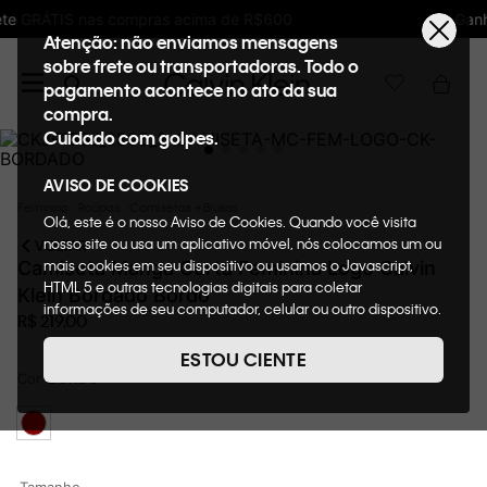
Ganhe 10% de GIFTBACK em todas as compras
Atenção: não enviamos mensagens
sobre frete ou transportadoras. Todo o
pagamento acontece no ato da sua
compra.
Cuidado com golpes.
AVISO DE COOKIES
Feminino
Roupas
Camisetas + Blusas
Olá, este é o nosso Aviso de Cookies. Quando você visita
nosso site ou usa um aplicativo móvel, nós colocamos um ou
VOLTAR
mais cookies em seu dispositivo ou usamos o Javascript,
Camiseta Manga Curta Feminina Logo Calvin
HTML 5 e outras tecnologias digitais para coletar
Klein Bordado Bordo
informações de seu computador, celular ou outro dispositivo.
R$
219
,
00
Esta informação pode conter dados pessoais. Nesta política
de cookies, informaremos quais cookies usaremos e quais
ESTOU CIENTE
suas funções. A forma como processamos os dados
Cor
BORDO
pessoais que obtemos de seu dispositivo é descrita em
nosso Aviso de Privacidade. Quando você visita nosso site,
consideraremos isso como sua solicitação específica para
fornecer a você toda a funcionalidade do site, incluindo,
entre outros, a capacidade de comprar um item em nossa