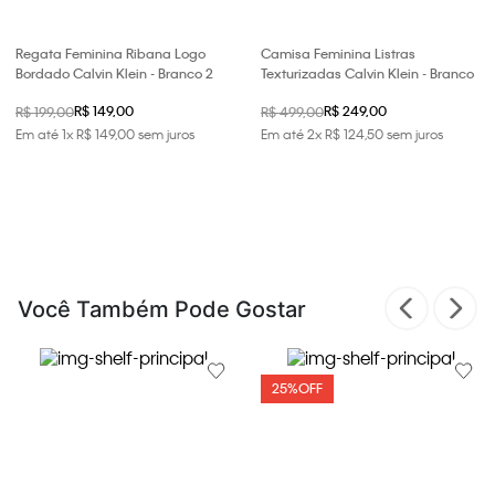
Regata Feminina Ribana Logo
Camisa Feminina Listras
Bordado Calvin Klein - Branco 2
Texturizadas Calvin Klein - Branco
R$ 149,00
R$ 249,00
R$ 199,00
R$ 499,00
Em até
1
x
R$
149
,
00
sem juros
Em até
2
x
R$
124
,
50
sem juros
Você Também Pode Gostar
25%
OFF