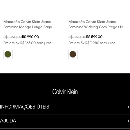
Macacão Calvin Klein Jeans
Macacão Calvin Klein Jeans
Feminino Manga Longa Sarja -
Feminino Wideleg Com Pregas No
Militar
Busto - Havana
R$
990
,
00
R$
599
,
00
R$
1
.
790
,
00
R$
1
.
190
,
00
Em até
6
x
R$
165
,
00
sem juros
Em até
5
x
R$
119
,
80
sem juros
INFORMAÇÕES ÚTEIS
+
AJUDA
+