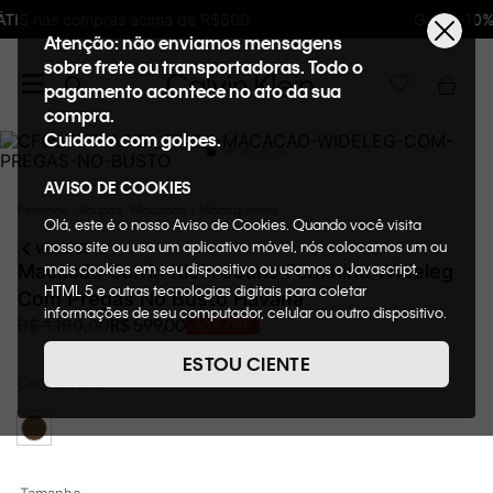
Ganhe 10% de GIFTBACK em todas as compras
Atenção: não enviamos mensagens
sobre frete ou transportadoras. Todo o
pagamento acontece no ato da sua
compra.
Cuidado com golpes.
AVISO DE COOKIES
Feminino
Roupas
Macacão + Macaquinhos
Olá, este é o nosso Aviso de Cookies. Quando você visita
nosso site ou usa um aplicativo móvel, nós colocamos um ou
VOLTAR
mais cookies em seu dispositivo ou usamos o Javascript,
Macacão Calvin Klein Jeans Feminino Wideleg
HTML 5 e outras tecnologias digitais para coletar
Com Pregas No Busto Havana
informações de seu computador, celular ou outro dispositivo.
R$
599
,
00
R$
1
.
190
,
00
50%
OFF
Esta informação pode conter dados pessoais. Nesta política
de cookies, informaremos quais cookies usaremos e quais
ESTOU CIENTE
suas funções. A forma como processamos os dados
Cor
Havana
pessoais que obtemos de seu dispositivo é descrita em
nosso Aviso de Privacidade. Quando você visita nosso site,
consideraremos isso como sua solicitação específica para
fornecer a você toda a funcionalidade do site, incluindo,
entre outros, a capacidade de comprar um item em nossa