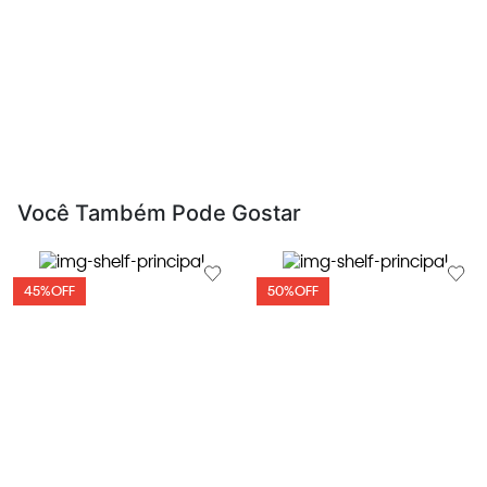
Você Também Pode Gostar
45%
OFF
50%
OFF