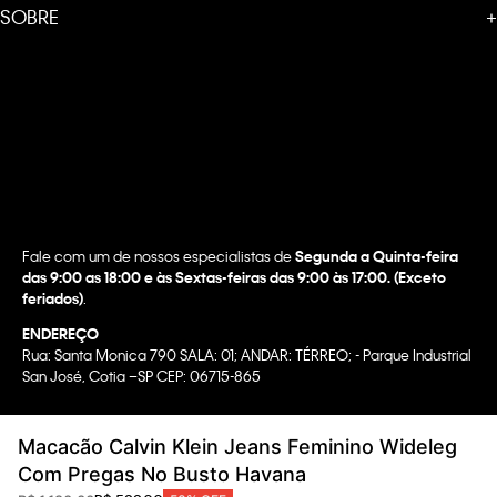
SOBRE
+
Fale com um de nossos especialistas de
Segunda a Quinta-feira
das 9:00 as 18:00 e às Sextas-feiras das 9:00 às 17:00. (Exceto
feriados)
.
ENDEREÇO
Rua: Santa Monica 790 SALA: 01; ANDAR: TÉRREO; - Parque Industrial
San José, Cotia –SP CEP: 06715-865
Copyright @2022 Calvin Klein. All rights reserved.
Macacão Calvin Klein Jeans Feminino Wideleg
WBR INDUSTRIA E COMERCIO DE VESTUARIO LTDA.
Com Pregas No Busto Havana
CNPJ 07.296.319/0058-90