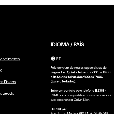
IDIOMA / PAÍS
Atendimento
PT
Fale com um de nossos especialistas de
CK
Segunda a Quinta-feira das 9:00 as 18:00
e às Sextas-feiras das 9:00 às 17:00.
as Físicas
(Exceto feriados)
.
Entre em contato pelo telefone
11 2388-
nqueado
8250
para compartilhar conosco como foi
sua experiência Calvin Klein.
ENDEREÇO
Rua: Santa Monica 790 SALA: 01; ANDAR: