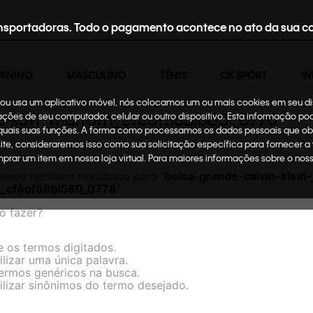
nsportadoras. Todo o pagamento acontece no ato da sua c
MININO
MASCULINO
TÊNIS
CK SPORT
IN
te ou usa um aplicativo móvel, nós colocamos um ou mais cookies em seu d
ino-soft_marrom_cf6of86bl560_0778
mações de seu computador, celular ou outro dispositivo. Esta informação p
 quais suas funções. A forma como processamos os dados pessoais que ob
site, consideraremos isso como sua solicitação específica para fornecer a
omprar um item em nossa loja virtual. Para maiores informações sobre o no
amos nenhum resultado para "
bolsa-grande-calvin-klein
m_cf6of86bl560_0778
"
o fazer?
e os termos digitados.
ilizar uma única palavra.
termos genéricos na busca.
ilizar sinônimos do termo desejado.