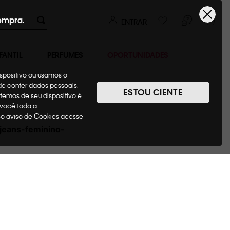
ompra.
ENTRAR
FANTIL
PERFUMES
OPORTUNIDADES
ispositivo ou usamos o
ode conter dados pessoais.
ESTOU CIENTE
temos de seu dispositivo é
 você toda a
sso aviso de Cookies acesse
-jeans-feminino-