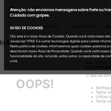
Buscar
Atenção: não enviamos mensagens sobre frete ou tra
Cuidado com golpes.
SALE ATÉ 50% OFF
DIA DOS PAIS
FE
AVISO DE COOKIES
Olá, este é o nosso Aviso de Cookies. Quando você visita nosso si
bolsa-grande-calvin-klein-jeans-femin
Javascript, HTML 5 e outras tecnologias digitais para coletar infor
Nesta política de cookies, informaremos quais cookies usaremos e
descrita em nosso Aviso de Privacidade. Quando você visita nosso 
funcionalidade do site, incluindo, entre outros, a capacidade de c
o link.
Não encontr
soft_marro
O que eu dev
OOPS!
Verifiqu
Tente ut
Utilize 
Tente ut