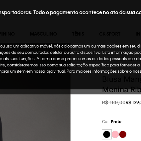
nsportadoras. Todo o pagamento acontece no ato da sua c
MININO
MASCULINO
TÊNIS
CK SPORT
IN
te ou usa um aplicativo móvel, nós colocamos um ou mais cookies em seu d
mações de seu computador, celular ou outro dispositivo. Esta informação p
 quais suas funções. A forma como processamos os dados pessoais que ob
Infantil
Menina
Rou
site, consideraremos isso como sua solicitação específica para fornecer a
omprar um item em nossa loja virtual. Para maiores informações sobre o no
Blusa Mang
Menina Rib
R$
139
,
R$
169
,
00
Cor
Preto