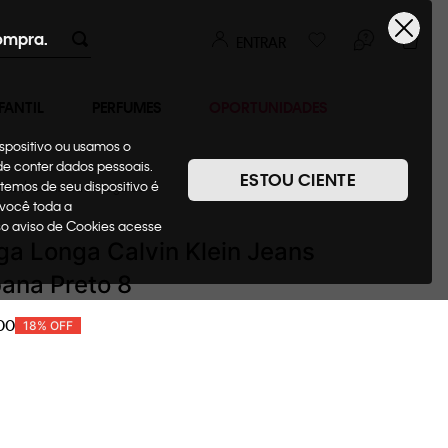
ompra.
ENTRAR
FANTIL
PERFUMES
OPORTUNIDADES
ispositivo ou usamos o
ode conter dados pessoais.
ESTOU CIENTE
temos de seu dispositivo é
pas
Camisetas + Regatas
 você toda a
sso aviso de Cookies acesse
a Longa Calvin Klein Jeans
ana Preto 8
00
18%
OFF