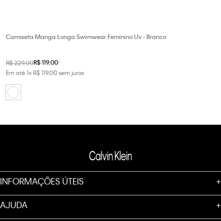
Camiseta Manga Longa Swimwear Feminino Uv - Branco
R$
119
,
00
R$
229
,
00
Em até
1
x
R$
119
,
00
sem juros
INFORMAÇÕES ÚTEIS
+
AJUDA
+