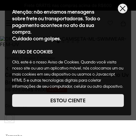
ete GRÁTIS nas compras acima de R$600
Ganh
Atenção: não enviamos mensagens
sobre frete ou transportadoras. Todo o
pagamento acontece no ato da sua
compra.
Cuidado com golpes.
AVISO DE COOKIES
Feminino
Roupas
Swinwear
Olá, este é o nosso Aviso de Cookies. Quando você visita
nosso site ou usa um aplicativo móvel, nós colocamos um ou
VOLTAR
mais cookies em seu dispositivo ou usamos o Javascript,
Camiseta Manga Longa Swimwear Feminino Uv
HTML 5 e outras tecnologias digitais para coletar
Branco
informações de seu computador, celular ou outro dispositivo.
R$
119
,
00
R$
229
,
00
48%
OFF
Esta informação pode conter dados pessoais. Nesta política
de cookies, informaremos quais cookies usaremos e quais
ESTOU CIENTE
suas funções. A forma como processamos os dados
Cor
Branco
pessoais que obtemos de seu dispositivo é descrita em
nosso Aviso de Privacidade. Quando você visita nosso site,
consideraremos isso como sua solicitação específica para
fornecer a você toda a funcionalidade do site, incluindo,
entre outros, a capacidade de comprar um item em nossa