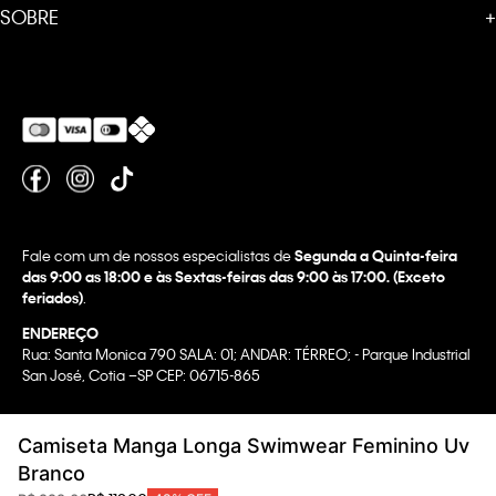
SOBRE
+
Fale com um de nossos especialistas de
Segunda a Quinta-feira
das 9:00 as 18:00 e às Sextas-feiras das 9:00 às 17:00. (Exceto
feriados)
.
ENDEREÇO
Rua: Santa Monica 790 SALA: 01; ANDAR: TÉRREO; - Parque Industrial
San José, Cotia –SP CEP: 06715-865
Copyright @2022 Calvin Klein. All rights reserved.
Camiseta Manga Longa Swimwear Feminino Uv
WBR INDUSTRIA E COMERCIO DE VESTUARIO LTDA.
Branco
CNPJ 07.296.319/0058-90