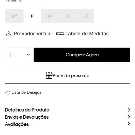
Tamanho
loja virtual. Para maiores informações sobre o nosso aviso de
Cookies acesse o link.
PP
P
M
G
GG
Provador Virtual
Tabela de Medidas
Comprar Agora
1
Pedir de presente
Detalhes do Produto
Envios e Devoluções
Avaliações