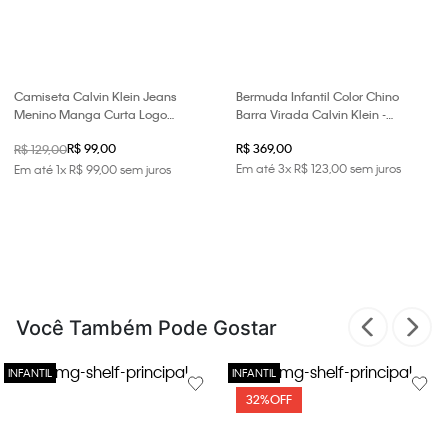
Camiseta Calvin Klein Jeans
Bermuda Infantil Color Chino
Menino Manga Curta Logo
Barra Virada Calvin Klein -
College - Verde
Marinho
R$ 99,00
R$ 369,00
R$ 129,00
Em até
3
x
R$
123
,
00
sem juros
Em até
1
x
R$
99
,
00
sem juros
Você Também Pode Gostar
32%
OFF