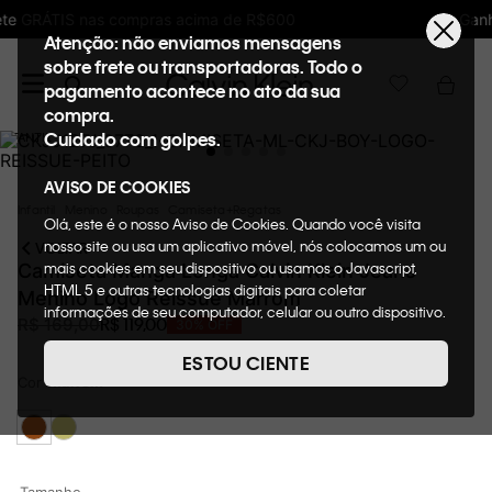
Ganhe 10% de GIFTBACK em todas as compras
Atenção: não enviamos mensagens
sobre frete ou transportadoras. Todo o
pagamento acontece no ato da sua
compra.
Cuidado com golpes.
AVISO DE COOKIES
Infantil
Menino
Roupas
Camiseta+Regatas
Olá, este é o nosso Aviso de Cookies. Quando você visita
nosso site ou usa um aplicativo móvel, nós colocamos um ou
VOLTAR
mais cookies em seu dispositivo ou usamos o Javascript,
Camiseta Manga Longa Calvin Klein Jeans
HTML 5 e outras tecnologias digitais para coletar
Menino Logo Reissue Marrom
informações de seu computador, celular ou outro dispositivo.
R$
119
,
00
R$
169
,
00
30%
OFF
Esta informação pode conter dados pessoais. Nesta política
de cookies, informaremos quais cookies usaremos e quais
ESTOU CIENTE
suas funções. A forma como processamos os dados
Cor
Marrom
pessoais que obtemos de seu dispositivo é descrita em
nosso Aviso de Privacidade. Quando você visita nosso site,
consideraremos isso como sua solicitação específica para
fornecer a você toda a funcionalidade do site, incluindo,
entre outros, a capacidade de comprar um item em nossa