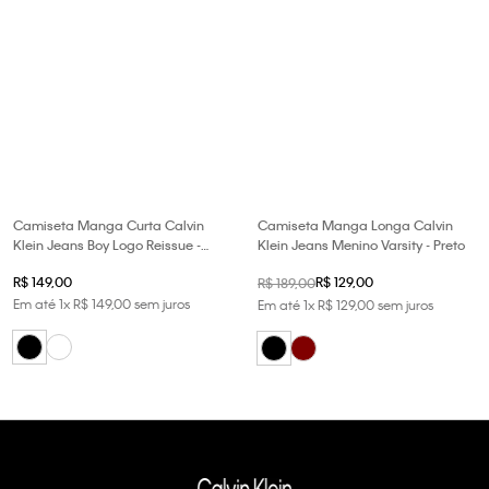
Camiseta Manga Curta Calvin
Camiseta Manga Longa Calvin
Klein Jeans Boy Logo Reissue -
Klein Jeans Menino Varsity - Preto
Preto
R$
149
,
00
R$
129
,
00
R$
189
,
00
Em até
1
x
R$
149
,
00
sem juros
Em até
1
x
R$
129
,
00
sem juros