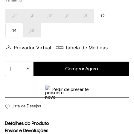
Tamanho
loja virtual. Para maiores informações sobre o nosso aviso de
Cookies acesse o link.
2
4
6
8
10
12
14
16
Provador Virtual
Tabela de Medidas
Comprar Agora
1
Pedir de presente
Detalhes do Produto
Envios e Devoluções