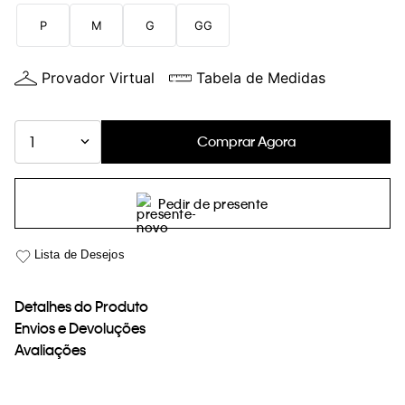
loja virtual. Para maiores informações sobre o nosso aviso de
P
M
G
GG
Cookies acesse o link.
Provador Virtual
Tabela de Medidas
Comprar Agora
1
Pedir de presente
Detalhes do Produto
Envios e Devoluções
Avaliações