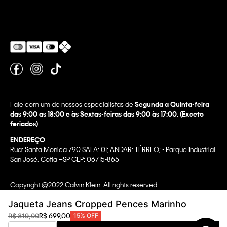
Fale com um de nossos especialistas de
Segunda a Quinta-feira
das 9:00 as 18:00 e às Sextas-feiras das 9:00 às 17:00. (Exceto
feriados)
.
ENDEREÇO
Rua: Santa Monica 790 SALA: 01; ANDAR: TÉRREO; - Parque Industrial
San José, Cotia –SP CEP: 06715-865
Copyright @2022 Calvin Klein. All rights reserved.
WBR INDUSTRIA E COMERCIO DE VESTUARIO LTDA.
Jaqueta Jeans Cropped Pences Marinho
CNPJ 07.296.319/0058-90
R$
699
,
00
R$
819
,
00
15%
OFF
CA Transparency In Supply Chain & UK Modern Slavery Statement |