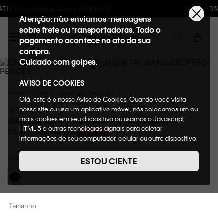
Ganhe 10% de GIFTBACK em todas as compras
Atenção: não enviamos mensagens
sobre frete ou transportadoras. Todo o
pagamento acontece no ato da sua
compra.
Cuidado com golpes.
AVISO DE COOKIES
Feminino
Roupas
Jaquetas + Casacos
Olá, este é o nosso Aviso de Cookies. Quando você visita
nosso site ou usa um aplicativo móvel, nós colocamos um ou
VOLTAR
mais cookies em seu dispositivo ou usamos o Javascript,
Jaqueta Jeans Cropped Pences Marinho
HTML 5 e outras tecnologias digitais para coletar
R$
699
,
00
R$
819
,
00
15%
OFF
informações de seu computador, celular ou outro dispositivo.
Esta informação pode conter dados pessoais. Nesta política
Cor
de cookies, informaremos quais cookies usaremos e quais
Marinho
ESTOU CIENTE
suas funções. A forma como processamos os dados
pessoais que obtemos de seu dispositivo é descrita em
nosso Aviso de Privacidade. Quando você visita nosso site,
consideraremos isso como sua solicitação específica para
Tamanho
fornecer a você toda a funcionalidade do site, incluindo,
entre outros, a capacidade de comprar um item em nossa