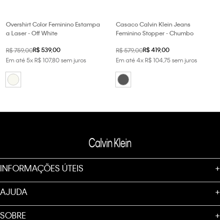
Overshirt Color Feminino Estampa
Casaco Calvin Klein Jeans
a Laser - Off White
Feminino Stopper - Chumbo
R$
539
,
00
R$
419
,
00
R$
759
,
00
R$
579
,
00
Em até
5
x
R$
107
,
80
sem juros
Em até
4
x
R$
104
,
75
sem juros
INFORMAÇÕES ÚTEIS
+
AJUDA
+
SOBRE
+