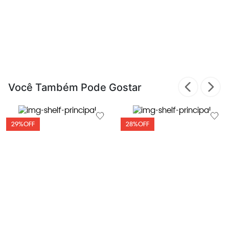
Você Também Pode Gostar
29%
OFF
28%
OFF