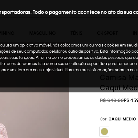
nsportadoras. Todo o pagamento acontece no ato da sua c
MININO
MASCULINO
TÊNIS
CK SPORT
IN
te ou usa um aplicativo móvel, nós colocamos um ou mais cookies em seu d
mações de seu computador, celular ou outro dispositivo. Esta informação p
 quais suas funções. A forma como processamos os dados pessoais que ob
Masculino
Roupas
site, consideraremos isso como sua solicitação específica para fornecer a
omprar um item em nossa loja virtual. Para maiores informações sobre o no
Camisa Man
Caqui Medi
R$
45
R$
649
,
00
Cor
CAQUI MEDIO