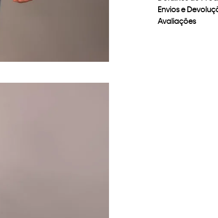
Envios e Devoluç
Avaliações