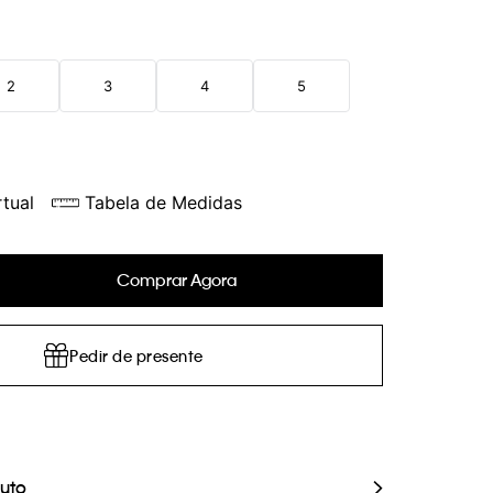
2
3
4
5
tual
Tabela de Medidas
Comprar Agora
Pedir de presente
duto