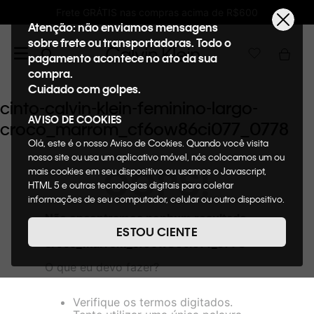
ÁTIS nas compras acima de R$600
Ganhe 10%
Atenção: não enviamos mensagens
sobre frete ou transportadoras. Todo o
pagamento acontece no ato da sua
compra.
Cuidado com golpes.
cinto-calvin-klein-feminino-largo-
AVISO DE COOKIES
croco_marrom_cf6ow86ci077_0778
Olá, este é o nosso Aviso de Cookies. Quando você visita
nosso site ou usa um aplicativo móvel, nós colocamos um ou
OOPS!
mais cookies em seu dispositivo ou usamos o Javascript,
HTML 5 e outras tecnologias digitais para coletar
informações de seu computador, celular ou outro dispositivo.
Esta informação pode conter dados pessoais. Nesta política
Não encontramos nenhum resultado
de cookies, informaremos quais cookies usaremos e quais
para "
cinto-calvin-klein-feminino-largo-
ESTOU CIENTE
suas funções. A forma como processamos os dados
croco_marrom_cf6ow86ci077_0778
"
pessoais que obtemos de seu dispositivo é descrita em
O que eu devo fazer?
nosso Aviso de Privacidade. Quando você visita nosso site,
consideraremos isso como sua solicitação específica para
fornecer a você toda a funcionalidade do site, incluindo,
Verifique os termos digitados.
entre outros, a capacidade de comprar um item em nossa