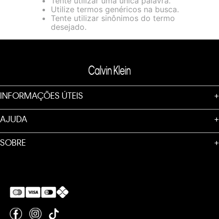
Tente utilizar uma única palavra.
loja virtual. Para maiores informações sobre o nosso aviso de
Utilize termos genéricos na busca.
Cookies acesse o link.
Tente utilizar sinônimos do termo
desejado.
INFORMAÇÕES ÚTEIS
+
AJUDA
+
SOBRE
+