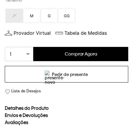
Tamanho
loja virtual. Para maiores informações sobre o nosso aviso de
Cookies acesse o link.
P
M
G
GG
Provador Virtual
Tabela de Medidas
Comprar Agora
1
Pedir de presente
Detalhes do Produto
Envios e Devoluções
Avaliações