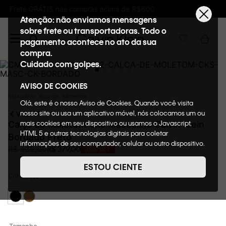
Ganhe 10% de GIFTBACK em todas as compras
Atenção: não enviamos mensagens
sobre frete ou transportadoras. Todo o
pagamento acontece no ato da sua
compra.
Cuidado com golpes.
AVISO DE COOKIES
Masculino
Roupas
Moletons
Olá, este é o nosso Aviso de Cookies. Quando você visita
nosso site ou usa um aplicativo móvel, nós colocamos um ou
VOLTAR
mais cookies em seu dispositivo ou usamos o Javascript,
Calça de Moletom Cks Masculino Calvin Klein
HTML 5 e outras tecnologias digitais para coletar
Bordado Preto
informações de seu computador, celular ou outro dispositivo.
R$
379
,
00
R$
539
,
00
30%
OFF
Esta informação pode conter dados pessoais. Nesta política
de cookies, informaremos quais cookies usaremos e quais
ESTOU CIENTE
suas funções. A forma como processamos os dados
Cor
Preto
pessoais que obtemos de seu dispositivo é descrita em
nosso Aviso de Privacidade. Quando você visita nosso site,
consideraremos isso como sua solicitação específica para
fornecer a você toda a funcionalidade do site, incluindo,
entre outros, a capacidade de comprar um item em nossa