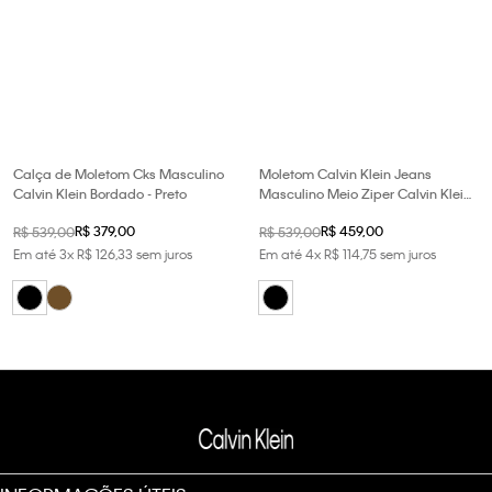
Calça de Moletom Cks Masculino
Moletom Calvin Klein Jeans
Calvin Klein Bordado - Preto
Masculino Meio Ziper Calvin Klein
Bordado - Preto
R$
379
,
00
R$
459
,
00
R$
539
,
00
R$
539
,
00
Em até
3
x
R$
126
,
33
sem juros
Em até
4
x
R$
114
,
75
sem juros